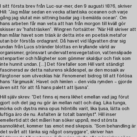
I sitt första brev från Luc-sur-mer, den 9 augusti 1876, skriver
Hill: ”Jag målar sedan en vecka atlantiska oceanen och varje
gång jag slutat min sittning badar jag i bemälda ocean”. Om
hans arbeten får man veta att han från morgon till kväll gör
skisser av ”hafsträsken”. Wingren fortsätter: ”När Hill skriver att
han målar havet som träsk är detta inte en poetisk metafor
utan bör förstås ordagrant. Då havet vid lågvatten drar sig
undan från Lucs stränder blottas en kryllande värld av
organismer, grönsvart undervattensvegetation, vattenslipade
stenpartier och håligheter som gömmer skaldjur och fisk som
inte hunnit undan. […] Det förefaller som Hill varit ständigt
fascinerad av detta naturens skådespel, av den mosaik av
färgtoner som utvecklas här. Fenomenet bidrog till att förlösa
hans ’färgmusik’. Havet och himlen – den vida rymden – gjorde
även sitt för att få hans palett att ljusna”.
Hill själv skrev: ”Det finns ej mera likhet emellan vad jag förut
gjort och det jag nu gör än mellan natt och dag. Lika tunga,
mörka och dystra mina opus hitintills varit, lika ljusa, lätta och
luftiga äro de nu. Asfalten är totalt bannlyst". Hill inser
emellertid att det måleri han söker uppnå, med största
sannolikhet, kommer tas emot med skepsis. ”Som behandling är
det svårt att tänka sig något osnyggare”, skriver han