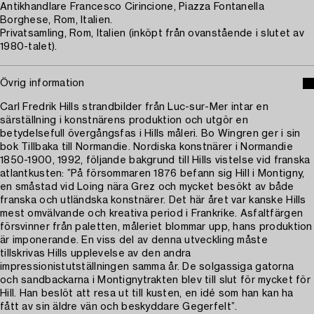
Antikhandlare Francesco Cirincione, Piazza Fontanella
Borghese, Rom, Italien.
Privatsamling, Rom, Italien (inköpt från ovanstående i slutet av
1980-talet).
Övrig information
Carl Fredrik Hills strandbilder från Luc-sur-Mer intar en
särställning i konstnärens produktion och utgör en
betydelsefull övergångsfas i Hills måleri. Bo Wingren ger i sin
bok Tillbaka till Normandie. Nordiska konstnärer i Normandie
1850-1900, 1992, följande bakgrund till Hills vistelse vid franska
atlantkusten: ”På försommaren 1876 befann sig Hill i Montigny,
en småstad vid Loing nära Grez och mycket besökt av både
franska och utländska konstnärer. Det här året var kanske Hills
mest omvälvande och kreativa period i Frankrike. Asfaltfärgen
försvinner från paletten, måleriet blommar upp, hans produktion
är imponerande. En viss del av denna utveckling måste
tillskrivas Hills upplevelse av den andra
impressionistutställningen samma år. De solgassiga gatorna
och sandbackarna i Montignytrakten blev till slut för mycket för
Hill. Han beslöt att resa ut till kusten, en idé som han kan ha
fått av sin äldre vän och beskyddare Gegerfelt”.