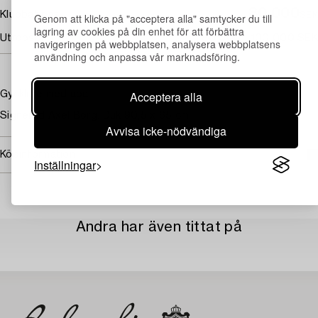
80 000
Klubbat pris
SEK
Genom att klicka på "acceptera alla" samtycker du till
lagring av cookies på din enhet för att förbättra
Utropspris
80 000 - 100 000 SEK
navigeringen på webbplatsen, analysera webbplatsens
användning och anpassa vår marknadsföring.
Acceptera alla
Gycklare med apa
Signerad Axel Borg. Duk 90,5 x 65 cm.
Avvisa icke-nödvändiga
Köpinformation
Inställningar
Andra har även tittat på