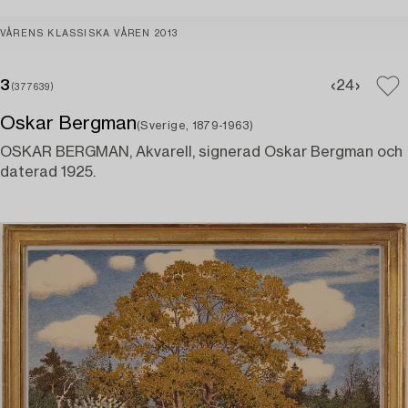
VÅRENS KLASSISKA VÅREN 2013
3
2
4
(377639)
Oskar Bergman
(Sverige, 1879-1963)
OSKAR BERGMAN, Akvarell, signerad Oskar Bergman och
daterad 1925.