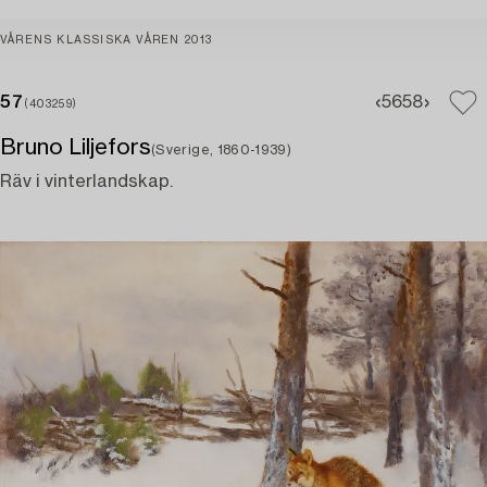
VÅRENS KLASSISKA VÅREN 2013
57
56
58
(403259)
Bruno Liljefors
(Sverige, 1860-1939)
Räv i vinterlandskap.