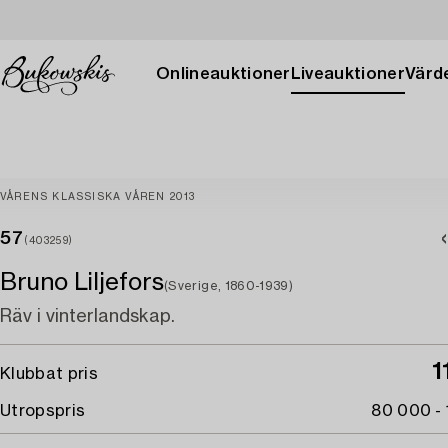
Onlineauktioner
Liveauktioner
Värde
VÅRENS KLASSISKA VÅREN 2013
57
(403259)
Bruno Liljefors
(Sverige, 1860-1939)
Räv i vinterlandskap.
1
Klubbat pris
Utropspris
80 000 -