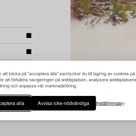
att klicka på "acceptera alla" samtycker du till lagring av cookies på
för att förbättra navigeringen på webbplatsen, analysera webbplatsen
ning och anpassa vår marknadsföring.
Andra har även tittat på
eptera alla
Avvisa icke-nödvändiga
Inställningar