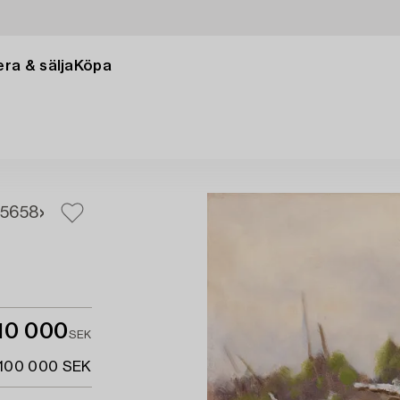
ra & sälja
Köpa
56
58
10 000
SEK
 100 000 SEK