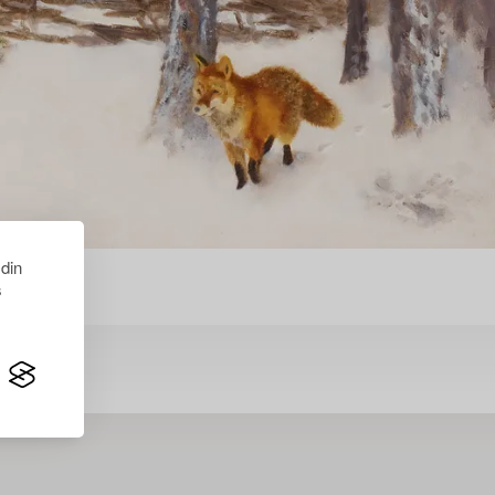
 din
s