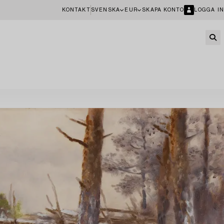
KONTAKT
SVENSKA
EUR
SKAPA KONTO
LOGGA IN