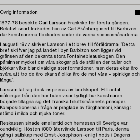
Övrig information
1877-78 besökte Carl Larsson Frankrike för första gången.
Relativt snart lockades han av Carl Skånberg med till Barbizon
där konstnärerna flockades under de varma sommarmånaderna.
I augusti 1877 skriver Larsson i ett brev till föräldrarna: ”Detta
bref skrifver jag på landet i byn Barbizon som ligger vid
gränsen af den bekanta stora Fontainebleauskogen. Den
påminner mycket om våra skogar på de ställen der tallar och
björkar växa bland väldiga stenformationer; men deras ekar äro
svåra att tro de äro ekar så olika äro de mot våra – spinkiga och
långa”.
Larsson lät sig dock inspireras av landskapet. Ett antal
målningar från den här tiden visar tydligt hur konstnären
började tillägna sig det franska friluftsmåleriets principer.
Kompositionerna i fråga är präglade av färgharmoni, känsligt
stämd i milda och mjuka toner.
Reskassan sinade emellertid och hemresan till Sverige var
oundviklig. Hösten 1880 återvände Larsson till Paris, denna
gång i sällskap med Ernst Josephson -enligt notis i Dagens