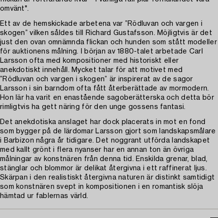
omvänt".
Ett av de hemskickade arbetena var ”Rödluvan och vargen i
skogen” vilken såldes till Richard Gustafsson. Möjligtvis är det
just den ovan omnämnda flickan och hunden som stått modeller
för auktionens målning. I början av 1880-talet arbetade Carl
Larsson ofta med kompositioner med historiskt eller
anekdotiskt innehåll. Mycket talar för att motivet med
”Rödluvan och vargen i skogen” är inspirerat av de sagor
Larsson i sin barndom ofta fått återberättade av mormodern.
Hon lär ha varit en enastående sagoberätterska och detta bör
rimligtvis ha gett näring för den unge gossens fantasi.
Det anekdotiska anslaget har dock placerats in mot en fond
som bygger på de lärdomar Larsson gjort som landskapsmålare
i Barbizon några år tidigare. Det noggrant utförda landskapet
med kallt grönt i flera nyanser har en annan ton än övriga
målningar av konstnären från denna tid. Enskilda grenar, blad,
stänglar och blommor är delikat återgivna i ett raffinerat ljus.
Skärpan i den realistiskt återgivna naturen är distinkt samtidigt
som konstnären svept in kompositionen i en romantisk slöja
hämtad ur fablernas värld.