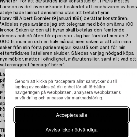
Nyheter "för att därstädes idka konststudier". I Paris möttes
Larsson av det överraskande beskedet att innehavaren av hans
ateljé hade lämnat densamma utan att betala hyran.
I brev till Albert Bonnier (9 januari 1881) berättar konstnären:
"Alldeles nyss avsände jag ett telegram med bön om ännu 100
kronor. Saken är den att hyran skall betalas den femtonde
dennes och då återstår ej en sou. Jag har förstört mer än 2
000 fr. inom en och en halv månad, men saken är att alla mina
saker från min förra parisersejour kvarstå som pant för min
efterträdares i atelieren skulder. Således var jag nödgad köpa
nya möbler, mattor i oändlighet, målarutensilier, samt allt vad ett
väl arrangerat 'menage' hörer".
Larsson gav, trots perioder av missmod, inte upp utan stretade
Genom att klicka på "acceptera alla" samtycker du till
på. Georg Nordensvan skriver i "Carl Larsson. Första delen.
lagring av cookies på din enhet för att förbättra
1853-1890", 1920: "Nu hyrde han en gammal fotografiateljé
navigeringen på webbplatsen, analysera webbplatsens
jämte våning på 4 rum och fick en egen trevlig trädgård med
användning och anpassa vår marknadsföring.
hundkoja - han måste alltså köpa sig en hund också, men den
sprang sin väg. Hans residens var beläget vid rue Lepic på
höjden av Montmartre och från trädgården hade han en härlig
Acceptera alla
utsikt över hela Paris. Helt nära låg rue Gabrielle, där
Josephson hade sin hemvist med Birger som inhysing".
Avvisa icke-nödvändiga
Till föräldrarna skriver Carl Larsson: ”Kära föräldrar! Nu är jag
hitkommen! Min själ jublar, får se huru länge – åtminstone till