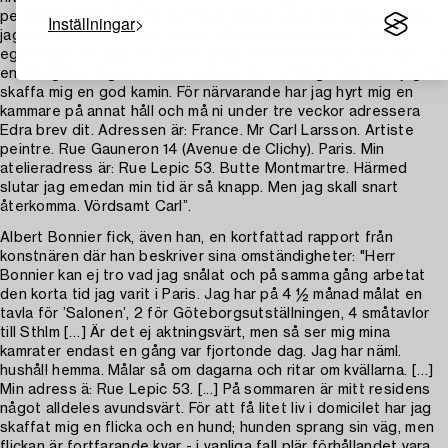
pengarna tagit slut. Här är förskräckligt ondt om atelierer, men
Inställningar
jag har lyckats fått fatt en för 800 francs om året. Det är
egentligen endast en glasveranda med tillhörande 3:ne rum och
en trädgård. Jag antar der kommer bli förfärligt kallt men jag får
skaffa mig en god kamin. För närvarande har jag hyrt mig en
kammare på annat håll och må ni under tre veckor adressera
Edra brev dit. Adressen är: France. Mr Carl Larsson. Artiste
peintre. Rue Gauneron 14 (Avenue de Clichy). Paris. Min
atelieradress är: Rue Lepic 53. Butte Montmartre. Härmed
slutar jag emedan min tid är så knapp. Men jag skall snart
återkomma. Vördsamt Carl”.
Albert Bonnier fick, även han, en kortfattad rapport från
konstnären där han beskriver sina omständigheter: "Herr
Bonnier kan ej tro vad jag snålat och på samma gång arbetat
den korta tid jag varit i Paris. Jag har på 4 ½ månad målat en
tavla för ’Salonen’, 2 för Göteborgsutställningen, 4 småtavlor
till Sthlm […] Är det ej aktningsvärt, men så ser mig mina
kamrater endast en gång var fjortonde dag. Jag har näml.
hushåll hemma. Målar så om dagarna och ritar om kvällarna. […]
Min adress ä: Rue Lepic 53. [...] På sommaren är mitt residens
något alldeles avundsvärt. För att få litet liv i domicilet har jag
skaffat mig en flicka och en hund; hunden sprang sin väg, men
flickan är fortfarande kvar - i vanliga fall plär förhållandet vara