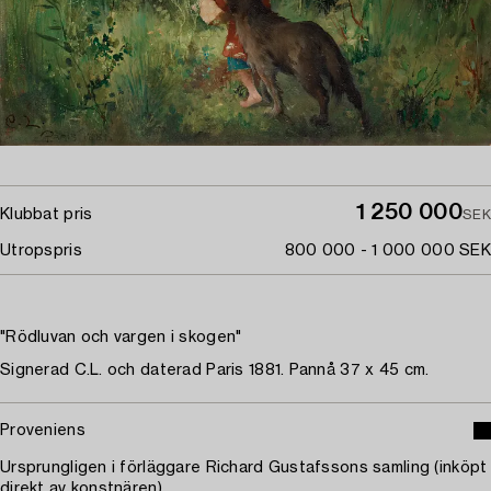
1 250 000
Klubbat pris
SEK
Utropspris
800 000 - 1 000 000 SEK
"Rödluvan och vargen i skogen"
Signerad C.L. och daterad Paris 1881. Pannå 37 x 45 cm.
Proveniens
Ursprungligen i förläggare Richard Gustafssons samling (inköpt
direkt av konstnären).