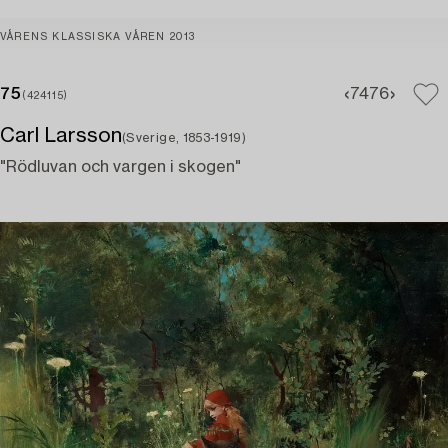
VÅRENS KLASSISKA VÅREN 2013
75
74
76
(424115)
Carl Larsson
(Sverige, 1853-1919)
"Rödluvan och vargen i skogen"