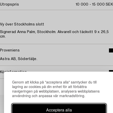
Utropspris
10 000 - 15 000 SEK
Vy över Stockholms slott
Signerad Anna Palm, Stockholm. Akvarell och täckvitt 9 x 26,5
cm.
Proveniens
Astra AB, Södertälje.
Köpinformation
Genom att klicka på "acceptera alla" samtycker du till
lagring av cookies på din enhet för att förbättra
navigeringen på webbplatsen, analysera webbplatsens
användning och anpassa vår marknadsföring.
Andra har även tittat på
Acceptera alla