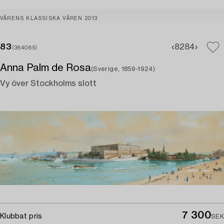
VÅRENS KLASSISKA VÅREN 2013
83
82
84
(384085)
Anna Palm de Rosa
(Sverige, 1859-1924)
Vy över Stockholms slott
7 300
Klubbat pris
SEK