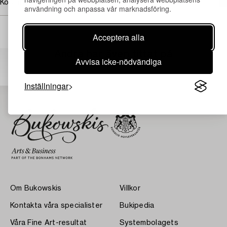
Köpinformation
användning och anpassa vår marknadsföring.
Acceptera alla
Andra har även tittat på
Avvisa icke-nödvändiga
Inställningar
Om Bukowskis
Villkor
Kontakta våra specialister
Bukipedia
Våra Fine Art-resultat
Systembolagets