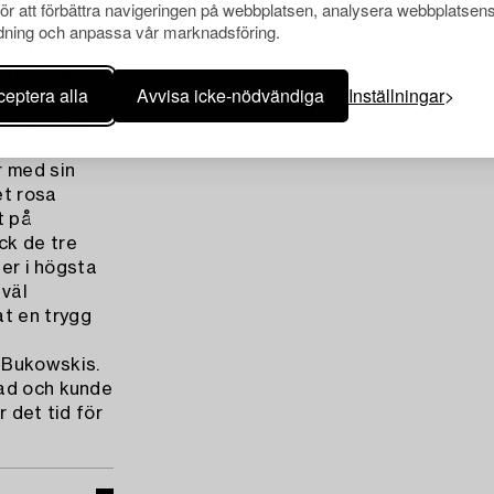
er på allt
för att förbättra navigeringen på webbplatsen, analysera webbplatsen
sett bjuder
ning och anpassa vår marknadsföring.
 Konstverket
årdsidyllen
eptera alla
Avvisa icke-nödvändiga
Inställningar
tnären själv
ägo tre år,
en Sverre
r med sin
et rosa
t på
k de tre
ger i högsta
 väl
t en trygg
 Bukowskis.
kad och kunde
 det tid för