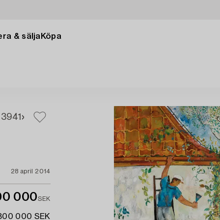
ra & sälja
Köpa
39
41
28 april 2014
00 000
SEK
 800 000 SEK