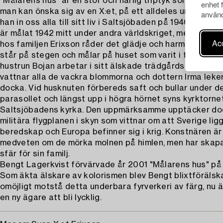
”Målarens hus” är en stor och härlig triptyk som just bjud
enhet 
man kan önska sig av en X:et, på ett alldeles underbart 
använd
han in oss alla till sitt liv i Saltsjöbaden på 1940-talet.
är målat 1942 mitt under andra världskriget, men i trädg
Acc
hos familjen Erixson råder det glädje och harmoni. Kons
står på stegen och målar på huset som varit i familjens 
hustrun Bojan arbetar i sitt älskade trädgårdsland, son
vattnar alla de vackra blommorna och dottern Irma leke
docka. Vid husknuten förbereds saft och bullar under d
parasollet och längst upp i högra hörnet syns kyrktorne
Saltsjöbadens kyrka. Den uppmärksamme upptäcker doc
militära flygplanen i skyn som vittnar om att Sverige lig
beredskap och Europa befinner sig i krig. Konstnären är
medveten om de mörka molnen på himlen, men har skapa
sfär för sin familj.
Bengt Lagerkvist förvärvade år 2001 "Målarens hus" på
Som äkta älskare av kolorismen blev Bengt blixtföräls
omöjligt motstå detta underbara fyrverkeri av färg, nu är
en ny ägare att bli lycklig.