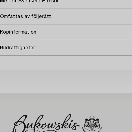
Mer om Sven X:et Erixson
Omfattas av följerätt
Köpinformation
Bildrättigheter