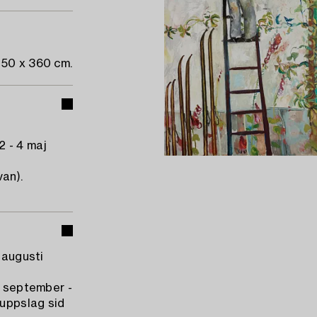
250 x 360 cm.
 - 4 maj
van).
 augusti
0 september -
 uppslag sid