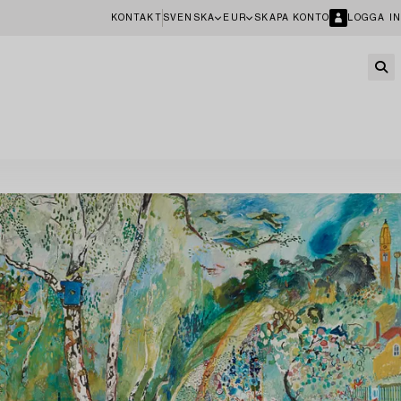
KONTAKT
SVENSKA
EUR
SKAPA KONTO
LOGGA IN