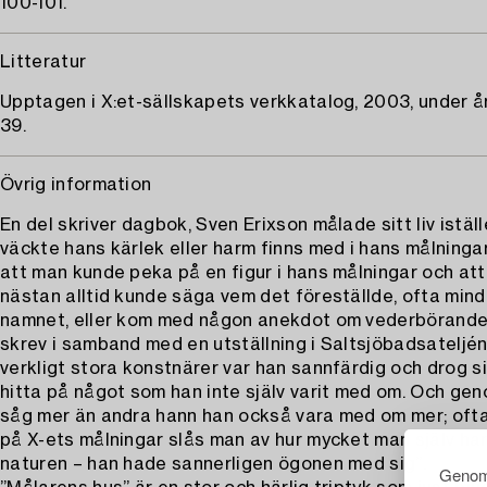
100-101.
Litteratur
Upptagen i X:et-sällskapets verkkatalog, 2003, under år
39.
Övrig information
En del skriver dagbok, Sven Erixson målade sitt liv iställ
väckte hans kärlek eller harm finns med i hans målninga
att man kunde peka på en figur i hans målningar och att
nästan alltid kunde säga vem det föreställde, ofta min
namnet, eller kom med någon anekdot om vederbörande.
skrev i samband med en utställning i Saltsjöbadsateljén
verkligt stora konstnärer var han sannfärdig och drog si
hitta på något som han inte själv varit med om. Och ge
såg mer än andra hann han också vara med om mer; ofta
på X-ets målningar slås man av hur mycket man själv har 
naturen – han hade sannerligen ögonen med sig”.
Genom 