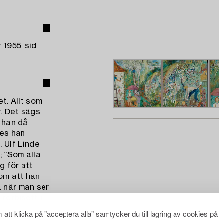
 1955, sid
et. Allt som
r. Det sägs
 han då
des han
 Ulf Linde
; ”Som alla
g för att
nom att han
 när man ser
förbisett i
att klicka på "acceptera alla" samtycker du till lagring av cookies på