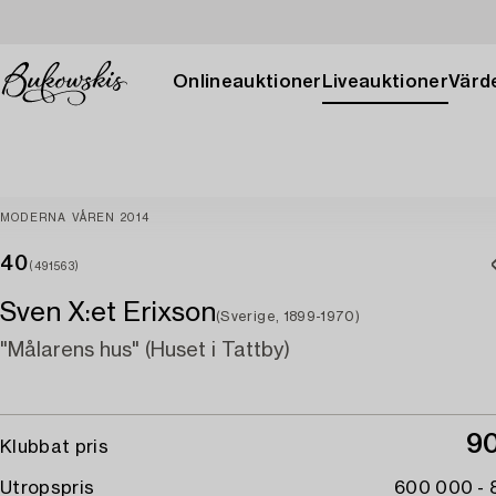
Onlineauktioner
Liveauktioner
Värde
MODERNA VÅREN 2014
40
(491563)
Sven X:et Erixson
(Sverige, 1899-1970)
"Målarens hus" (Huset i Tattby)
9
Klubbat pris
Utropspris
600 000 -