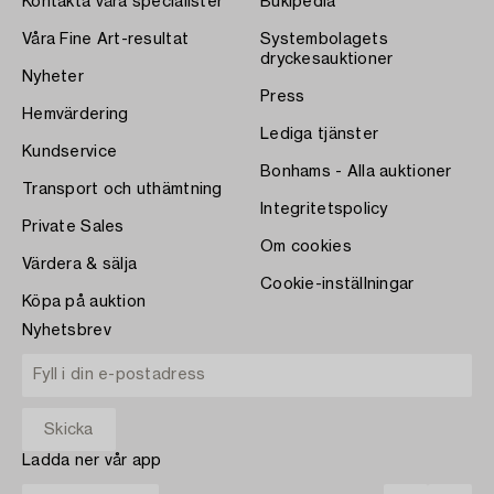
Kontakta våra specialister
Bukipedia
Våra Fine Art-resultat
Systembolagets
dryckesauktioner
Nyheter
Press
Hemvärdering
Lediga tjänster
Kundservice
Bonhams - Alla auktioner
Transport och uthämtning
Integritetspolicy
Private Sales
Om cookies
Värdera & sälja
Cookie-inställningar
Köpa på auktion
Nyhetsbrev
Ladda ner vår app