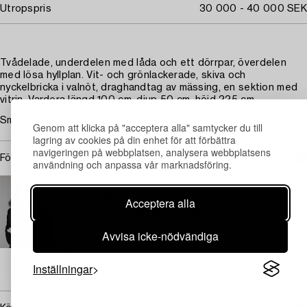
Utropspris
30 000 - 40 000 SEK
Tvådelade, underdelen med låda och ett dörrpar, överdelen
med lösa hyllplan. Vit- och grönlackerade, skiva och
nyckelbricka i valnöt, draghandtag av mässing, en sektion med
vitrin. Vardera längd 100 cm, djup 50 cm, höjd 225 cm.
Smärre skador och slitage. (3)
Genom att klicka på "acceptera alla" samtycker du till
lagring av cookies på din enhet för att förbättra
navigeringen på webbplatsen, analysera webbplatsens
För konditionsrapport kontakta specialist
användning och anpassa vår marknadsföring.
STOCKHOLM
Eva Seeman
Acceptera alla
Chefsspecialist, modernt och samtida konsthantverk och
design
Avvisa icke-nödvändiga
+46 (0)708 92 19 69
E-post
Inställningar
→ Se vad vi söker