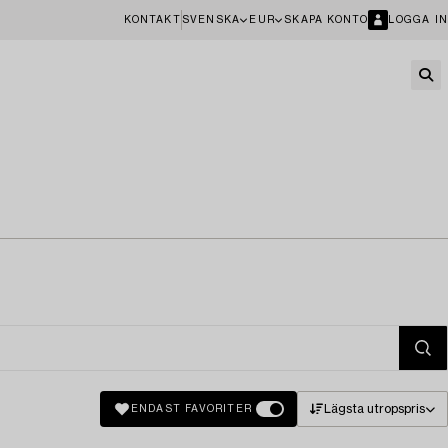
KONTAKT
SVENSKA
EUR
SKAPA KONTO
LOGGA IN
Lägsta utropspris
ENDAST FAVORITER