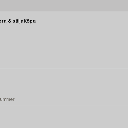
ra & sälja
Köpa