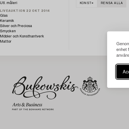
Utl. måleri
KONST
RENSA ALLA
LIVEAUKTION 22 OKT 2014
Glas
Keramik
Silver och Preciosa
Smycken
Möbler och Konsthantverk
Mattor
Genom 
enhet 
använd
Acc