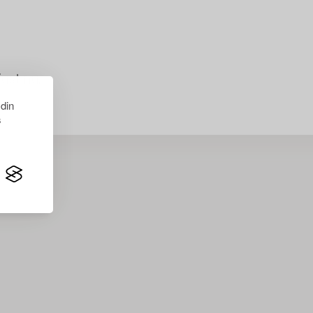
just nu.
 din
s