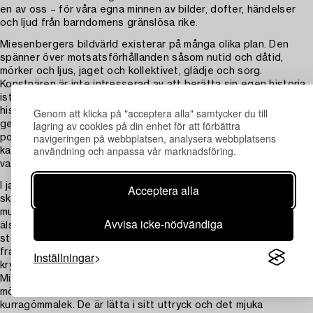
en av oss – för våra egna minnen av bilder, dofter, händelser
och ljud från barndomens gränslösa rike.
Miesenbergers bildvärld existerar på många olika plan. Den
spänner över motsatsförhållanden såsom nutid och dåtid,
mörker och ljus, jaget och kollektivet, glädje och sorg.
Konstnären är inte intresserad av att berätta sin egen historia,
istället kastar hon tillbaka frågan till betraktaren; vilken är din
Genom att klicka på "acceptera alla" samtycker du till
historia, vilken är din berättelse, din upplevelse? Hennes konst
lagring av cookies på din enhet för att förbättra
genomsyras av en stark ådra av nyfikenhet parat med en stor
navigeringen på webbplatsen, analysera webbplatsens
portion ödmjukhet. Med jaget och individen som utgångspunkt
användning och anpassa vår marknadsföring.
kan hon ställa högst relevanta och ständigt aktuella frågor om
vad det faktiskt innebär att vara människa.
I januari 2005 visade Maria Misenberger för första gången
Acceptera alla
skulptursviten Hide & Seek. Den har senare visats på otaliga
museer och institutioner runtom i landet och blivit oerhört
Avvisa icke-nödvändiga
älskad. Den kompletta sviten består av tre olika skulpturer: En
stående som håller händerna för ögonen, en som smyger sig
fram på alla fyra och så den tredje, den smygande och
Inställningar
krypande. Dessa skulpturer, gjutna i aluminium och med
Miesenbergers omisskänliga vindlande fingeravtrycksliknande
mönster på ytan, är som flyktiga minnen av barndomens
kurragömmalek. De är lätta i sitt uttryck och det mjuka