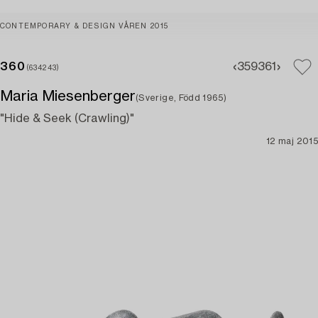
CONTEMPORARY & DESIGN VÅREN 2015
360
359
361
(634243)
Maria Miesenberger
(Sverige, Född 1965)
"Hide & Seek (Crawling)"
12 maj 2015