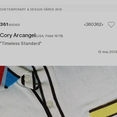
CONTEMPORARY & DESIGN VÅREN 2015
361
360
362
(655363)
Cory Arcangel
(USA, Född 1978)
"Timeless Standard"
12 maj 2015