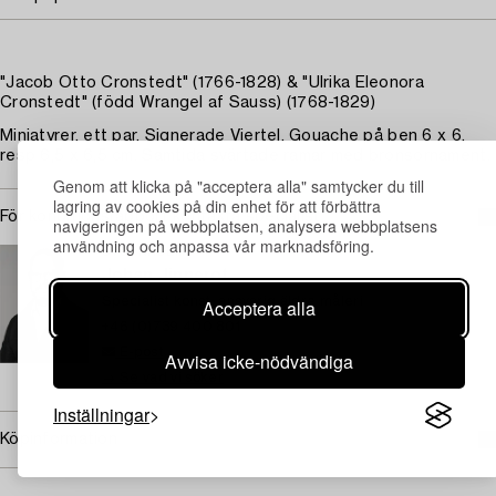
"Jacob Otto Cronstedt" (1766-1828) & "Ulrika Eleonora
Cronstedt" (född Wrangel af Sauss) (1768-1829)
Miniatyrer, ett par. Signerade Viertel. Gouache på ben 6 x 6,
resp 6,5 x 6,5 cm. Samtida svärtade ramar med bronsornament.
Genom att klicka på "acceptera alla" samtycker du till
lagring av cookies på din enhet för att förbättra
För konditionsrapport kontakta specialist
navigeringen på webbplatsen, analysera webbplatsens
användning och anpassa vår marknadsföring.
STOCKHOLM
Johan Jinnerot
Specialist konst, ansvarig äldre måleri
Acceptera alla
+46 (0)739 400 801
E-post
Avvisa icke-nödvändiga
→ Se vad vi söker
Inställningar
Köpinformation