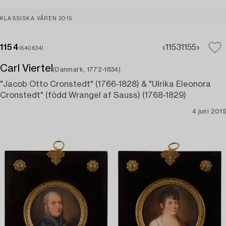
KLASSISKA VÅREN 2015
1154
1153
1155
(640634)
Carl Viertel
(Danmark, 1772-1834)
"Jacob Otto Cronstedt" (1766-1828) & "Ulrika Eleonora
Cronstedt" (född Wrangel af Sauss) (1768-1829)
4 juni 2015