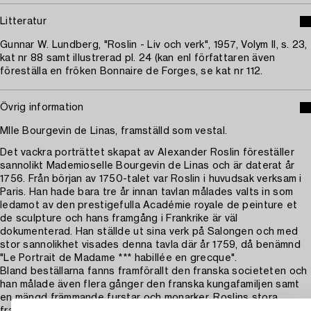
Litteratur
Gunnar W. Lundberg, "Roslin - Liv och verk", 1957, Volym II, s. 23,
kat nr 88 samt illustrerad pl. 24 (kan enl författaren även
föreställa en fröken Bonnaire de Forges, se kat nr 112.
Övrig information
Mlle Bourgevin de Linas, framställd som vestal.
Det vackra porträttet skapat av Alexander Roslin föreställer
sannolikt Mademioselle Bourgevin de Linas och är daterat år
1756. Från början av 1750-talet var Roslin i huvudsak verksam i
Paris. Han hade bara tre år innan tavlan målades valts in som
ledamot av den prestigefulla Académie royale de peinture et
de sculpture och hans framgång i Frankrike är väl
dokumenterad. Han ställde ut sina verk på Salongen och med
stor sannolikhet visades denna tavla där år 1759, då benämnd
"Le Portrait de Madame *** habillée en grecque".
Bland beställarna fanns framförallt den franska societeten och
han målade även flera gånger den franska kungafamiljen samt
en mängd främmande furstar och monarker. Roslins stora
framgång låg i att han, förutom att vara en skicklig