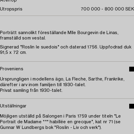
Återrop
Utropspris
700 000 - 800 000 SEK
Porträtt sannolikt föreställande Mlle Bourgevin de Linas,
framställd som vestal.
Signerad "Roslin le suedois" och daterad 1756. Uppfodrad duk
91,5 x 72 cm.
Proveniens
Ursprungligen i modellens ägo, La Fleche, Sarthe, Frankrike,
därefter i arv inom familjen till 1930-talet.
Privat samling från 1930-talet.
Utställningar
Möjligen utställd på Salongen i Paris 1759 under titeln "Le
Portrait de Madame *** habillée en grecque", kat nr 71 (se
Gunnar W Lundbergs bok "Roslin - Liv och verk").