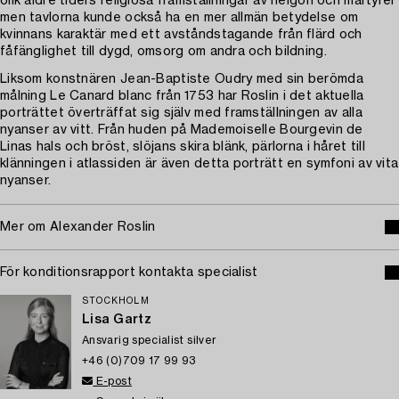
olik äldre tiders religiösa framställningar av helgon och martyrer
men tavlorna kunde också ha en mer allmän betydelse om
kvinnans karaktär med ett avståndstagande från flärd och
fåfänglighet till dygd, omsorg om andra och bildning.
Liksom konstnären Jean-Baptiste Oudry med sin berömda
målning Le Canard blanc från 1753 har Roslin i det aktuella
porträttet överträffat sig själv med framställningen av alla
nyanser av vitt. Från huden på Mademoiselle Bourgevin de
Linas hals och bröst, slöjans skira blänk, pärlorna i håret till
klänningen i atlassiden är även detta porträtt en symfoni av vita
nyanser.
Mer om Alexander Roslin
För konditionsrapport kontakta specialist
STOCKHOLM
Lisa Gartz
Ansvarig specialist silver
+46 (0)709 17 99 93
E-post