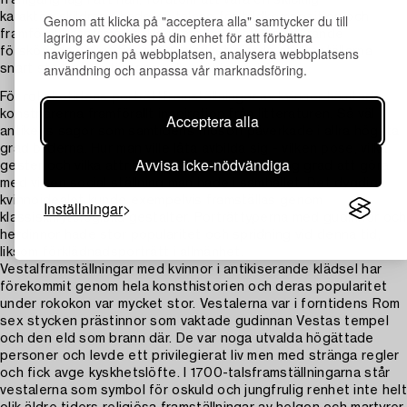
karaktärsskildrare, hade en talang för bildkomposition och
Genom att klicka på "acceptera alla" samtycker du till
lagring av cookies på din enhet för att förbättra
framförallt stoffmåleri. Hans modeller blev smickrande
navigeringen på webbplatsen, analysera webbplatsens
förskönade enligt tidens ideal vilket gjorde att beställarna
användning och anpassa vår marknadsföring.
snart stod på kö till hans välbesökta ateljé.
För rokokotidens porträttframställningar av kvinnor hämtade
konstnärerna framförallt inspiration från litteraturen. Så väl
Acceptera alla
antikens sagor som samtidens filosofi påverkade i allra högsta
grad bilderna. Hur man ville låta avbilda sig - vilken pose, vilka
Avvisa icke-nödvändiga
gester och vilka attribut som valdes hade i hög grad att göra
med vilken social ställning man hade i samhället. Det dygdiga
kvinnoidealet kunde exempelvis framställas genom
Inställningar
klassiskmytologiska gestalter. Porträttyperna med gudinnor och
herdinnor hade stor popularitet och spridning vid denna tid,
liksom förklädnadsporträtt i allmänhet.
Vestalframställningar med kvinnor i antikiserande klädsel har
förekommit genom hela konsthistorien och deras popularitet
under rokokon var mycket stor. Vestalerna var i forntidens Rom
sex stycken prästinnor som vaktade gudinnan Vestas tempel
och den eld som brann där. De var noga utvalda högättade
personer och levde ett privilegierat liv men med stränga regler
och fick avge kyskhetslöfte. I 1700-talsframställningarna står
vestalerna som symbol för oskuld och jungfrulig renhet inte helt