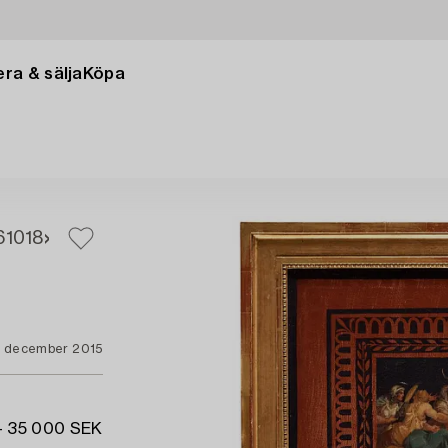
ra & sälja
Köpa
6
1018
3 december 2015
- 35 000 SEK