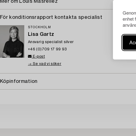
Mer om Louis Masreliez
Genom 
För konditionsrapport kontakta specialist
enhet 
använd
STOCKHOLM
Lisa Gartz
Acc
Ansvarig specialist silver
+46 (0)709 17 99 93
E-post
→ Se vad vi söker
Köpinformation