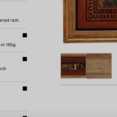
erad ram.
nr 165g.
och