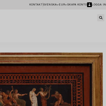
KONTAKT
SVENSKA
EUR
SKAPA KONTO
LOGGA IN