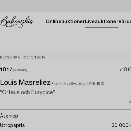
Onlineauktioner
Liveauktioner
Värde
KLASSISKA HÖSTEN 2015
1017
101
(608660)
Louis Masreliez
(Frankrike/Sverige, 1748-1810)
"Orfeus och Eurydice"
Återrop
Utropspris
30 000 