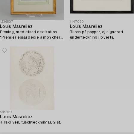
1236507
1147020
Louis Masreliez
Louis Masreliez
Etsning, med etsad dedikation
Tusch på papper, ej signerad.
"Premier essai dedié a mon cher
underteckning i blyerts.
père".
1385617
Louis Masreliez
Tillskriven, tuschteckningar, 2 st.