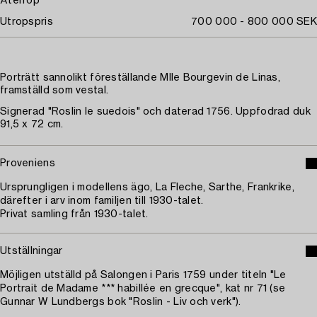
Återrop
Utropspris
700 000 - 800 000 SEK
Porträtt sannolikt föreställande Mlle Bourgevin de Linas,
framställd som vestal.
Signerad "Roslin le suedois" och daterad 1756. Uppfodrad duk
91,5 x 72 cm.
Proveniens
Ursprungligen i modellens ägo, La Fleche, Sarthe, Frankrike,
därefter i arv inom familjen till 1930-talet.
Privat samling från 1930-talet.
Utställningar
Möjligen utställd på Salongen i Paris 1759 under titeln "Le
Portrait de Madame *** habillée en grecque", kat nr 71 (se
Gunnar W Lundbergs bok "Roslin - Liv och verk").