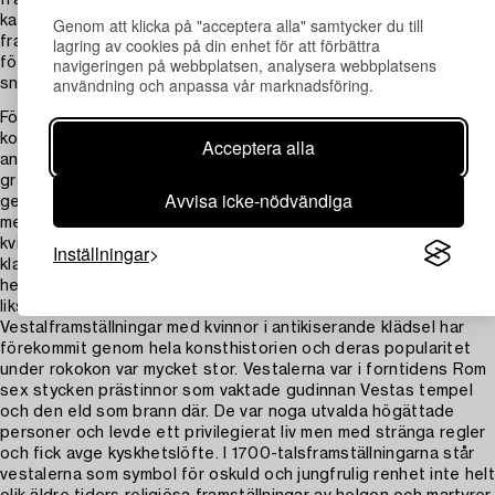
karaktärsskildrare, hade en talang för bildkomposition och
Genom att klicka på "acceptera alla" samtycker du till
lagring av cookies på din enhet för att förbättra
framförallt stoffmåleri. Hans modeller blev smickrande
navigeringen på webbplatsen, analysera webbplatsens
förskönade enligt tidens ideal vilket gjorde att beställarna
användning och anpassa vår marknadsföring.
snart stod på kö till hans välbesökta ateljé.
För rokokotidens porträttframställningar av kvinnor hämtade
konstnärerna framförallt inspiration från litteraturen. Så väl
Acceptera alla
antikens sagor som samtidens filosofi påverkade i allra högsta
grad bilderna. Hur man ville låta avbilda sig - vilken pose, vilka
Avvisa icke-nödvändiga
gester och vilka attribut som valdes hade i hög grad att göra
med vilken social ställning man hade i samhället. Det dygdiga
kvinnoidealet kunde exempelvis framställas genom
Inställningar
klassiskmytologiska gestalter. Porträttyperna med gudinnor och
herdinnor hade stor popularitet och spridning vid denna tid,
liksom förklädnadsporträtt i allmänhet.
Vestalframställningar med kvinnor i antikiserande klädsel har
förekommit genom hela konsthistorien och deras popularitet
under rokokon var mycket stor. Vestalerna var i forntidens Rom
sex stycken prästinnor som vaktade gudinnan Vestas tempel
och den eld som brann där. De var noga utvalda högättade
personer och levde ett privilegierat liv men med stränga regler
och fick avge kyskhetslöfte. I 1700-talsframställningarna står
vestalerna som symbol för oskuld och jungfrulig renhet inte helt