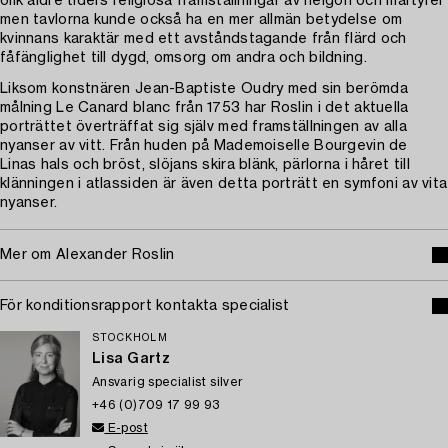
olik äldre tiders religiösa framställningar av helgon och martyrer
men tavlorna kunde också ha en mer allmän betydelse om
kvinnans karaktär med ett avståndstagande från flärd och
fåfänglighet till dygd, omsorg om andra och bildning.
Liksom konstnären Jean-Baptiste Oudry med sin berömda
målning Le Canard blanc från 1753 har Roslin i det aktuella
porträttet överträffat sig själv med framställningen av alla
nyanser av vitt. Från huden på Mademoiselle Bourgevin de
Linas hals och bröst, slöjans skira blänk, pärlorna i håret till
klänningen i atlassiden är även detta porträtt en symfoni av vita
nyanser.
Mer om Alexander Roslin
För konditionsrapport kontakta specialist
STOCKHOLM
Lisa Gartz
Ansvarig specialist silver
+46 (0)709 17 99 93
E-post