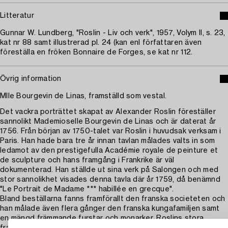
Litteratur
Gunnar W. Lundberg, "Roslin - Liv och verk", 1957, Volym II, s. 23,
kat nr 88 samt illustrerad pl. 24 (kan enl författaren även
föreställa en fröken Bonnaire de Forges, se kat nr 112.
Övrig information
Mlle Bourgevin de Linas, framställd som vestal.
Det vackra porträttet skapat av Alexander Roslin föreställer
sannolikt Mademioselle Bourgevin de Linas och är daterat år
1756. Från början av 1750-talet var Roslin i huvudsak verksam i
Paris. Han hade bara tre år innan tavlan målades valts in som
ledamot av den prestigefulla Académie royale de peinture et
de sculpture och hans framgång i Frankrike är väl
dokumenterad. Han ställde ut sina verk på Salongen och med
stor sannolikhet visades denna tavla där år 1759, då benämnd
"Le Portrait de Madame *** habillée en grecque".
Bland beställarna fanns framförallt den franska societeten och
han målade även flera gånger den franska kungafamiljen samt
en mängd främmande furstar och monarker. Roslins stora
framgång låg i att han, förutom att vara en skicklig