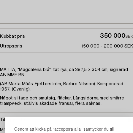
350 000
Klubbat pris
SEK
Utropspris
150 000 - 200 000 SEK
MATTA, "Magdalena blå", tät rya, ca 387,5 x 304 cm, signerad
AB MMF BN
(AB Märta Måås-Fjetterström, Barbro Nilsson). Komponerad
1967. (Ovanlig).
Något slitage och smutsig, fläckar. Långsidorna med smärre
trampveck, ställvis skadade fransar, flera saknas.
Tilläggslista
Genom att klicka på "acceptera alla" samtycker du till
Måtten är ca 387,5 x 304 cm.