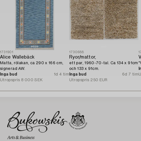
1731901
1730688
1
Alice Wallebäck
Ryor/mattor,
V
Matta, rölakan, ca 290 x 166 cm,
ett par, 1960-70-tal. Ca 134 x 91cm
"
signerad AW.
och 133 x 91cm.
I
Inga bud
1d 4 tim
Inga bud
6d 7 tim
U
Utropspris
8 000 SEK
Utropspris
250 EUR