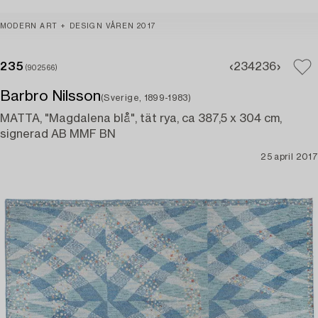
MODERN ART + DESIGN VÅREN 2017
235
234
236
(902566)
Barbro Nilsson
(Sverige, 1899-1983)
MATTA, "Magdalena blå", tät rya, ca 387,5 x 304 cm,
signerad AB MMF BN
25 april 2017