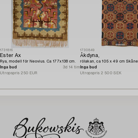
1731816
1730849
Ester Ax
Åkdyna,
Rya, modell för Neovius. Ca 177x138 cm.
rölakan, ca 105 x 49 cm Skåne
Inga bud
3d 14 tim
Inga bud
Utropspris
250 EUR
Utropspris
2 500 SEK