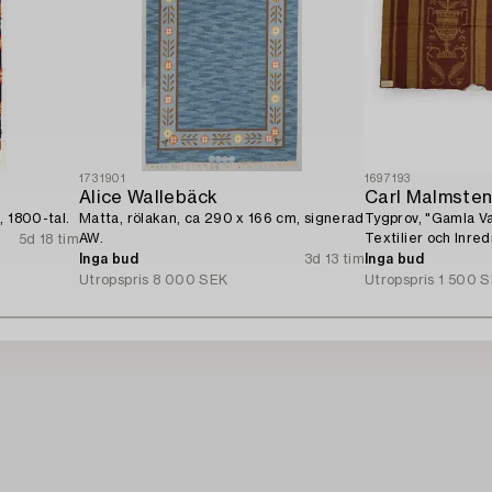
1731901
1697193
Alice Wallebäck
Carl Malmste
, 1800-tal.
Matta, rölakan, ca 290 x 166 cm, signerad
Tygprov, "Gamla Va
AW.
Textilier och Inre
5d 18 tim
tal.
Inga bud
3d 13 tim
Inga bud
Utropspris
8 000 SEK
Utropspris
1 500 