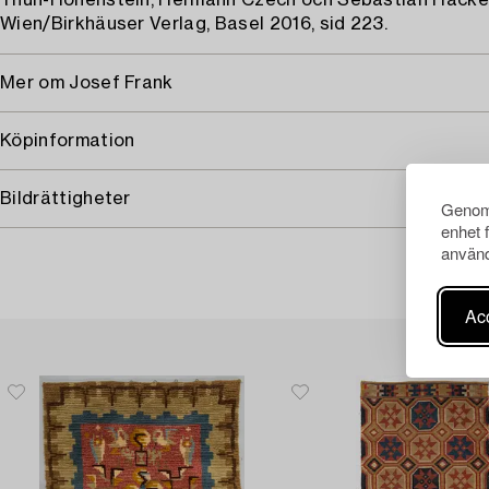
Thun-Hohenstein, Hermann Czech och Sebastian Hacke
Wien/Birkhäuser Verlag, Basel 2016, sid 223.
Mer om Josef Frank
Köpinformation
Bildrättigheter
Genom 
enhet 
använd
Acc