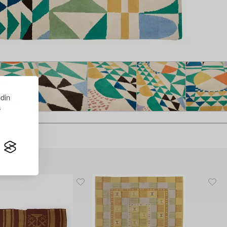
 din
s