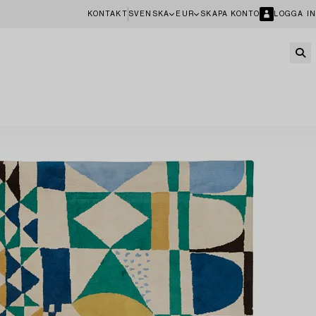
KONTAKT
SVENSKA
EUR
SKAPA KONTO
LOGGA IN