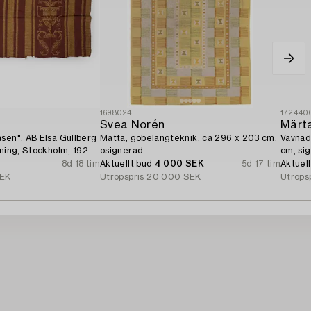
1698024
172440
n
Svea Norén
Märt
sen", AB Elsa Gullberg
Matta, gobelängteknik, ca 296 x 203 cm,
Vävnad,
dning, Stockholm, 1920-
osignerad.
cm, si
8d 18 tim
Aktuellt bud
4 000 SEK
5d 17 tim
Aktuel
SEK
Utropspris
20 000 SEK
Utrops