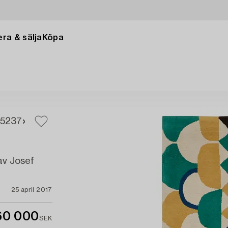
ra & sälja
Köpa
5
237
av Josef
25 april 2017
60 000
SEK