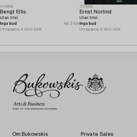
1731898
1723333
Bengt Ellis
Ernst Norlind
Utan titel.
Utan titel.
Inga bud
4d 3 tim
Inga bud
Utropspris
4 000 SEK
Utropspris
2 500 SEK
Om Bukowskis
Private Sales