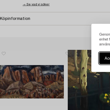
→ Se vad vi söker
Köpinformation
Genom 
enhet 
använd
Acc