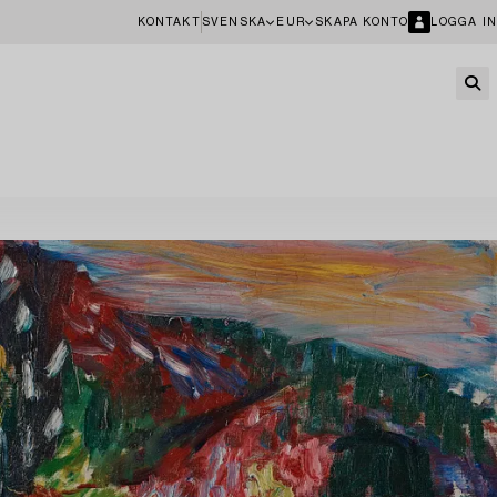
KONTAKT
SVENSKA
EUR
SKAPA KONTO
LOGGA IN