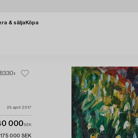
ra & sälja
Köpa
8
330
25 april 2017
40 000
SEK
 175 000 SEK