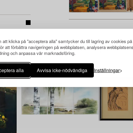
att klicka på "acceptera alla" samtycker du till lagring av cookies på
för att förbättra navigeringen på webbplatsen, analysera webbplatsen
Andra har även tittat på
ning och anpassa vår marknadsföring.
eptera alla
Avvisa icke-nödvändiga
Inställningar