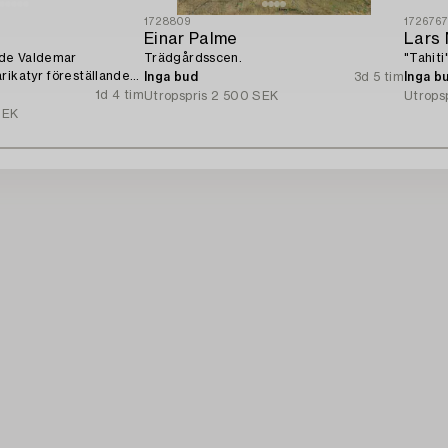
1728809
172676
Einar Palme
Lars
nde Valdemar
Trädgårdsscen.
"Tahiti"
rikatyr föreställande
Inga bud
3d 5 tim
Inga b
.
1d 4 tim
Utropspris
2 500 SEK
Utrops
SEK