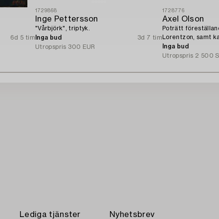
1729868
1728776
Inge Pettersson
Axel Olson
"Vårbjörk", triptyk.
Poträtt föreställa
Lorentzon, samt ka
6d 5 tim
Inga bud
3d 7 tim
Kamrer Ingvarsson
Inga bud
Utropspris
300 EUR
Utropspris
2 500 
Lediga tjänster
Nyhetsbrev