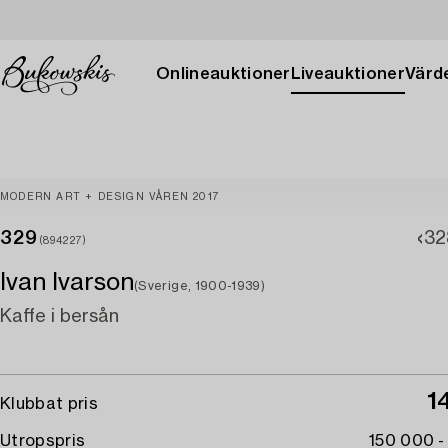
Onlineauktioner
Liveauktioner
Värde
MODERN ART + DESIGN VÅREN 2017
329
32
(894227)
Ivan Ivarson
(Sverige, 1900-1939)
Kaffe i bersån
1
Klubbat pris
Utropspris
150 000 -