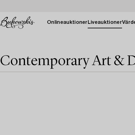
Onlineauktioner
Liveauktioner
Värde
Contemporary Art & D