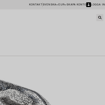
KONTAKT
SVENSKA
EUR
SKAPA KONTO
LOGGA IN