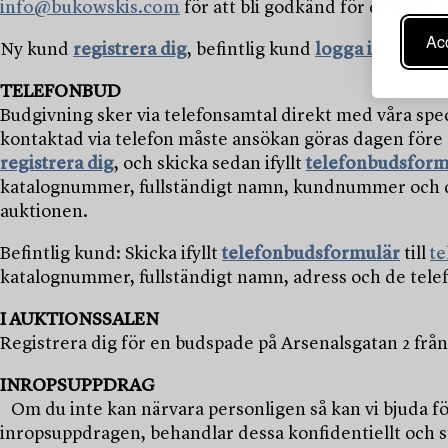
info@bukowskis.com
för att bli godkänd för dessa bu
Acc
Ny kund
registrera dig
, befintlig kund
logga in
.
TELEFONBUD
Budgivning sker via telefonsamtal direkt med våra spec
kontaktad via telefon måste ansökan göras dagen före 
registrera dig
, och skicka sedan ifyllt
telefonbudsform
katalognummer, fullständigt namn, kundnummer och de
auktionen.
Befintlig kund: Skicka ifyllt
telefonbudsformulär
till
t
katalognummer, fullständigt namn, adress och de tele
I AUKTIONSSALEN
Registrera dig för en budspade på Arsenalsgatan 2 frå
INROPSUPPDRAG
Om du inte kan närvara personligen så kan vi bjuda f
inropsuppdragen, behandlar dessa konfidentiellt och str