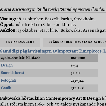
Maria Miesenberger, "Stilla rörelse/Standing motion (landa
Visning:
18–22 oktober. Berzelii Park 1, Stockholm.
Öppet:
mån–fre kl 11–18, lör–sön kl 11–17.
Auktion:
23 oktober. Start kl 16. Bukowskis, Arsenalsgat
TILL KATALOGEN >
BLÄDDRA I DEN TRYCKTA KATALOGEN
Samtidigt pågår visningen av Important Timepieces. 
23 oktober från Kl 16.00
nummer
Design
1–54
Samtida konst
55–212
Fotografi
213–314
Grafik
315–348
Bukowskis höstauktion Contemporary Art & Design
hå
allra största inom 1960- och 70-talets nyskapande kon