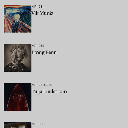
NR. 234
Vik Muniz
NR. 269
Irving Penn
NR. 240–246
Tuija Lindström
NR. 333