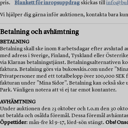
pris.
Blankett för inropsuppdrag
skickas till
info@bu
Vi hjälper dig gärna inför auktionen, kontakta bara ku
Betalning och avhämtning
BETALNING
Betalning skall ske inom 8 arbetsdagar efter avslutad
med adress i Sverige, Finland, Tyskland eller Österrike
via Klarnas betalningstjänst. Betalningsalternativen k
faktura. Betalning görs via bukowskis.com under ”Mina
Privatpersoner med ett totalbelopp över 100,000 SEK 
fakturan under ”Mina Sidor”. Betalning kan också ske u
Park. Vänligen notera att vi ej tar emot kontanter.
AVHÄMTNING
Under auktionen den 23 oktober och t.o.m den 30 oktob
ut betalda och osålda föremål. Dessa föremål avhämtas
Öppettider
: mån–fre kl 9–17, lörd–sön stängt.
Obs! Onsd