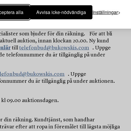
dnivåer online.
eptera alla
Avvisa icke-nödvändiga
Inställningar
ialister som bjuder för din räkning. För att bli
aktuell auktion, innan klockan 20.00. Ny kund
ulär
till
telefonbud@bukowskis.com
. Uppge
 telefonnummer du är tillgänglig på under
elefonbud@bukowskis.com
. Uppge
fonnummer du är tillgänglig på under auktionen.
n kl 09.00 auktionsdagen.
ör din räkning. Kundtjänst, som handhar
ävar efter att ropa in föremålet till lägsta möjliga