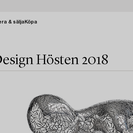
ra & sälja
Köpa
esign Hösten 2018