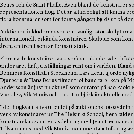
Beuys och de Saint Phalle. Även bland de konstnärer s
representationen hög. Det är alltid roligt att kunna p
flera konstnärer som för första gången bjuds ut på d
Auktionen inkluderar även en ovanligt stor skulptura
internationellt erkända konstnärer. Skulptur som konst
åren, en trend som är fortsatt stark.
Flera av de konstnärer vars verk är inkluderade i höste
under året haft, utställningar runt om i världen. Bland 
Bonniers Konsthall i Stockholm, Lars Lerin gjorde nylig
Djurberg & Hans Bergs filmer trollband publiken på
Andersson är just nu aktuell som curator på Sao Paolo 
Vaerslev, Vik Muniz och Lars Tunbjörk är aktuella med u
I det högkvalitativa utbudet på auktionens fotoavdelnin
verk av konstnärer ur The Helsinki School, flera bild
konstnärskap samt en avdelning med Jean Hermansons 
Tillsammans med Vik Muniz monumentala tolkning av Mu