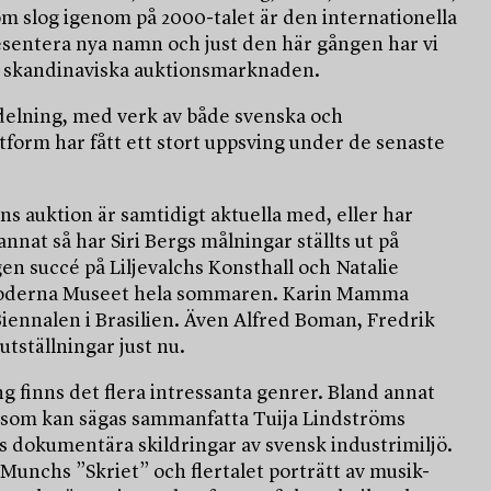
om slog igenom på 2000-talet är den internationella
resentera nya namn och just den här gången har vi
en skandinaviska auktionsmarknaden.
vdelning, med verk av både svenska och
form har fått ett stort uppsving under de senaste
ns auktion är samtidigt aktuella med, eller har
annat så har Siri Bergs målningar ställts ut på
en succé på Liljevalchs Konsthall och Natalie
 Moderna Museet hela sommaren. Karin Mamma
Biennalen i Brasilien. Även Alfred Boman, Fredrik
tställningar just nu.
g finns det flera intressanta genrer. Bland annat
er som kan sägas sammanfatta Tuija Lindströms
dokumentära skildringar av svensk industrimiljö.
nchs ”Skriet” och flertalet porträtt av musik-