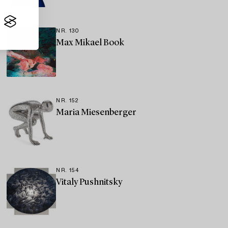
NR. 130
Max Mikael Book
NR. 152
Maria Miesenberger
NR. 154
Vitaly Pushnitsky