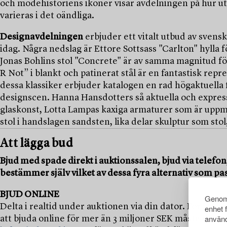
och modehistoriens ikoner visar avdelningen på hur u
varieras i det oändliga.
Designavdelningen
erbjuder ett vitalt utbud av svensk
idag. Några nedslag är Ettore Sottsass "Carlton" hylla
Jonas Bohlins stol "Concrete" är av samma magnitud 
R Not” i blankt och patinerat stål är en fantastisk rep
dessa klassiker erbjuder katalogen en rad högaktuell
designscen. Hanna Hansdotters så aktuella och express
glaskonst, Lotta Lampas kaxiga armaturer som är upp
stol i handslagen sandsten, lika delar skulptur som stol
Att lägga bud
Bjud med spade direkt i auktionssalen, bjud via telefon
bestämmer själv vilket av dessa fyra alternativ som pas
BJUD ONLINE
Genom 
Delta i realtid under auktionen via din dator. För att 
enhet 
använd
att bjuda online för mer än 3 miljoner SEK måste du v