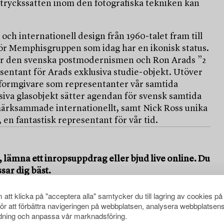
ttryckssätten inom den fotografiska tekniken kan
 och internationell design från 1960-talet fram till
 för Memphisgruppen som idag har en ikonisk status.
för den svenska postmodernismen och Ron Arads ”2
resentant för Arads exklusiva studie-objekt. Utöver
a formgivare som representanter vår samtida
iva glasobjekt sätter agendan för svensk samtida
märksammade internationellt, samt Nick Ross unika
, en fantastisk representant för vår tid.
, lämna ett inropsuppdrag eller bjud live online. Du
sar dig bäst.
att klicka på "acceptera alla" samtycker du till lagring av cookies på
kunna bjuda online måste du ha Adobe Flash 10+. För
för att förbättra navigeringen på webbplatsen, analysera webbplatsen
ning och anpassa vår marknadsföring.
ara godkänd via bankreferens. Mejla