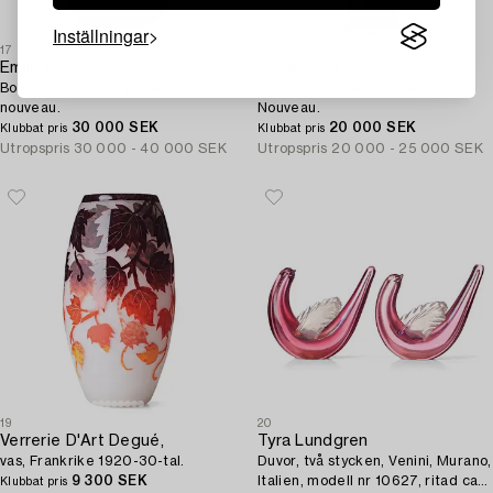
Inställningar
17
18
Emile Gallé
Emile Gallé
Bordslampa, Nancy, France, art
Vas, Nancy, Frankrike, Art
nouveau.
Nouveau.
30 000 SEK
20 000 SEK
Klubbat pris
Klubbat pris
Utropspris
30 000 - 40 000 SEK
Utropspris
20 000 - 25 000 SEK
19
20
Verrerie D'Art Degué,
Tyra Lundgren
vas, Frankrike 1920-30-tal.
Duvor, två stycken, Venini, Murano,
9 300 SEK
Italien, modell nr 10627, ritad ca
Klubbat pris