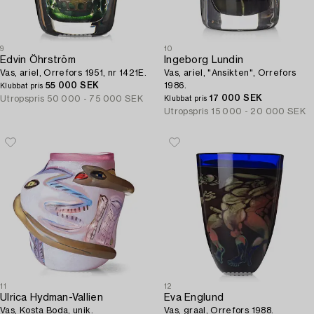
9
10
Edvin Öhrström
Ingeborg Lundin
Vas, ariel, Orrefors 1951, nr 1421E.
Vas, ariel, "Ansikten", Orrefors
55 000 SEK
1986.
Klubbat pris
17 000 SEK
Utropspris
50 000 - 75 000 SEK
Klubbat pris
Utropspris
15 000 - 20 000 SEK
11
12
Ulrica Hydman-Vallien
Eva Englund
Vas, Kosta Boda, unik.
Vas, graal, Orrefors 1988.