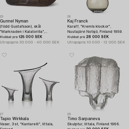
25
26
Gunnel Nyman
Kaj Franck
(född Gustafsson), skål
Karaff, "Kremls klockor",
"Marknaden i Kalatorilla",
Nuutajärvi Notsjö, Finland 1959.
Riihimäki, Finland 1937.
125 000 SEK
28 000 SEK
Klubbat pris
Klubbat pris
Utropspris
30 000 - 40 000 SEK
Utropspris
10 000 - 12 000 SEK
27
28
Tapio Wirkkala
Timo Sarpaneva
Vaser, 3 st, "Kantarelli", Iittala,
Skulptur, Iittala, Finland 1966.