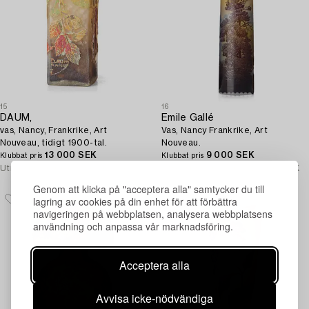
15
16
DAUM,
Emile Gallé
vas, Nancy, Frankrike, Art
Vas, Nancy Frankrike, Art
Nouveau, tidigt 1900-tal.
Nouveau.
13 000 SEK
9 000 SEK
Klubbat pris
Klubbat pris
Utropspris
6 000 - 8 000 SEK
Utropspris
10 000 - 12 000 SEK
Genom att klicka på "acceptera alla" samtycker du till
lagring av cookies på din enhet för att förbättra
navigeringen på webbplatsen, analysera webbplatsens
användning och anpassa vår marknadsföring.
Acceptera alla
Avvisa icke-nödvändiga