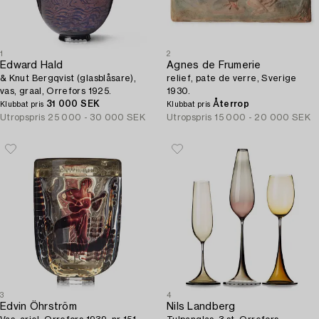
1
2
Edward Hald
Agnes de Frumerie
& Knut Bergqvist (glasblåsare),
relief, pate de verre, Sverige
vas, graal, Orrefors 1925.
1930.
31 000 SEK
Återrop
Klubbat pris
Klubbat pris
Utropspris
25 000 - 30 000 SEK
Utropspris
15 000 - 20 000 SEK
3
4
Edvin Öhrström
Nils Landberg