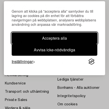
Genom att klicka på "acceptera alla" samtycker du till
lagring av cookies på din enhet för att förbättra
navigeringen på webbplatsen, analysera webbplatsens
användning och anpassa vår marknadsföring.
Acceptera alla
Om Bukowskis
Villkor
Avvisa icke-nödvändiga
Kontakta våra specialister
Bukipedia
Våra Fine Art-resultat
Systembolagets
Inställningar
dryckesauktioner
Nyheter
Press
Hemvärdering
Lediga tjänster
Kundservice
Bonhams - Alla auktioner
Transport och uthämtning
Integritetspolicy
Private Sales
Om cookies
Värdera & sälja