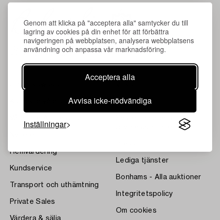
Genom att klicka på "acceptera alla" samtycker du till
lagring av cookies på din enhet för att förbättra
navigeringen på webbplatsen, analysera webbplatsens
användning och anpassa vår marknadsföring.
Acceptera alla
Om Bukowskis
Villkor
Avvisa icke-nödvändiga
Kontakta våra specialister
Bukipedia
Våra Fine Art-resultat
Systembolagets
Inställningar
dryckesauktioner
Nyheter
Press
Hemvärdering
Lediga tjänster
Kundservice
Bonhams - Alla auktioner
Transport och uthämtning
Integritetspolicy
Private Sales
Om cookies
Värdera & sälja