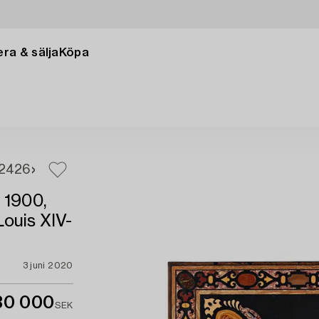
ra & sälja
Köpa
24
26
 1900,
Louis XIV-
3 juni 2020
30 000
SEK