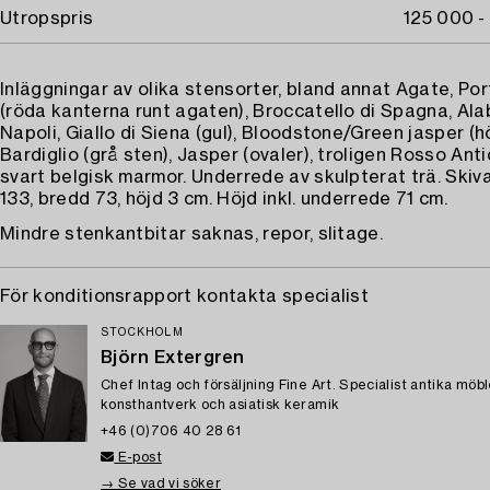
Utropspris
125 000 -
Inläggningar av olika stensorter, bland annat Agate, Po
(röda kanterna runt agaten), Broccatello di Spagna, Ala
Napoli, Giallo di Siena (gul), Bloodstone/Green jasper (h
Bardiglio (grå sten), Jasper (ovaler), troligen Rosso Ant
svart belgisk marmor. Underrede av skulpterat trä. Skiv
133, bredd 73, höjd 3 cm. Höjd inkl. underrede 71 cm.
Mindre stenkantbitar saknas, repor, slitage.
För konditionsrapport kontakta specialist
STOCKHOLM
Björn Extergren
Chef Intag och försäljning Fine Art. Specialist antika möbl
konsthantverk och asiatisk keramik
+46 (0)706 40 28 61
E-post
→ Se vad vi söker