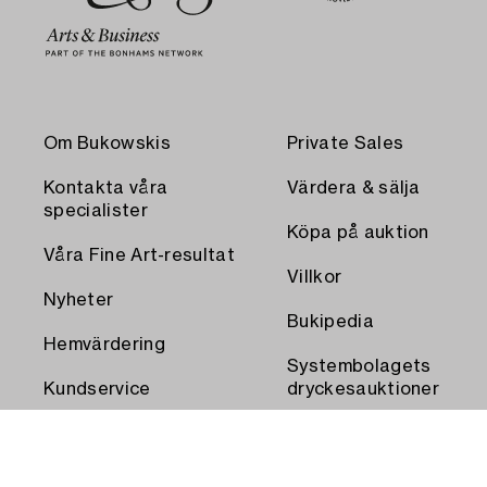
Om Bukowskis
Private Sales
Kontakta våra
Värdera & sälja
specialister
Köpa på auktion
Våra Fine Art-resultat
Villkor
Nyheter
Bukipedia
Hemvärdering
Systembolagets
Kundservice
dryckesauktioner
Transport och
Press
uthämtning