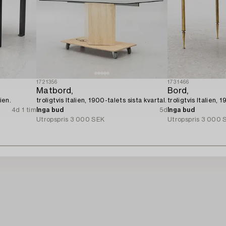
1721356
1731466
Matbord,
Bord,
ien.
troligtvis Italien, 1900-talets sista kvartal.
troligtvis Italien, 
4d 1 tim
Inga bud
5d
Inga bud
Utropspris
3 000 SEK
Utropspris
3 000 