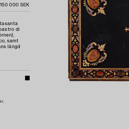
 150 000 SEK
rtasanta
bastro di
örnen),
ico, samt
ans längd
er,