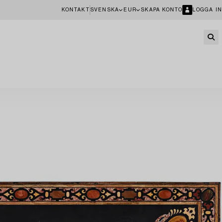
KONTAKT
SVENSKA
EUR
SKAPA KONTO
LOGGA IN