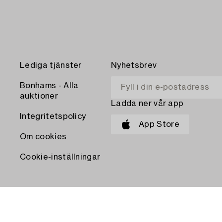
Lediga tjänster
Nyhetsbrev
Bonhams - Alla
auktioner
Ladda ner vår app
Integritetspolicy
App Store
Om cookies
Cookie-inställningar