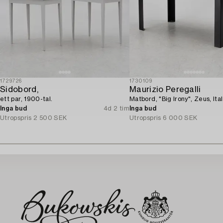
1729726
1730109
Sidobord,
Maurizio Peregalli
ett par, 1900-tal.
Matbord, "Big Irony", Zeus, Ital
Inga bud
4d 2 tim
Inga bud
Utropspris
2 500 SEK
Utropspris
6 000 SEK