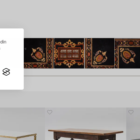
 din
s