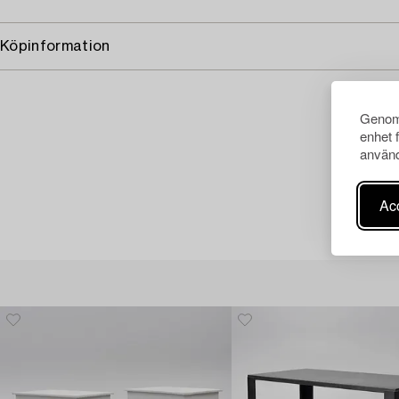
Köpinformation
Genom 
enhet 
använd
Acc