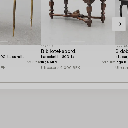
1727816
172708
Biblioteksbord,
Sidob
1900-tales mitt.
barockstil, 1800-tal.
ett par
5d 3 tim
Inga bud
5d 1 tim
Inga b
SEK
Utropspris
6 000 SEK
Utrops