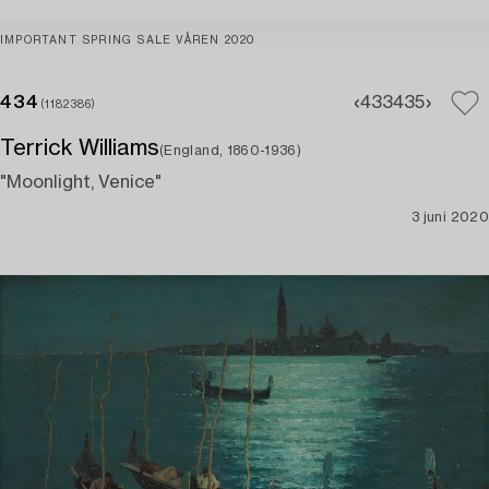
IMPORTANT SPRING SALE VÅREN 2020
434
433
435
(1182386)
Terrick Williams
(England, 1860-1936)
"Moonlight, Venice"
3 juni 2020