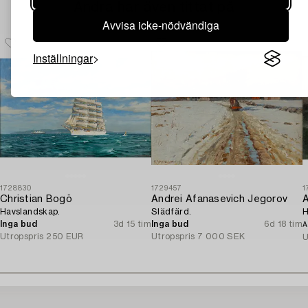
Andra har även tittat på
Avvisa icke-nödvändiga
Inställningar
1728830
1729457
1
Christian Bogö
Andrei Afanasevich Jegorov
A
Havslandskap.
Slädfärd.
H
Inga bud
3d 15 tim
Inga bud
6d 18 tim
A
Utropspris
250 EUR
Utropspris
7 000 SEK
U