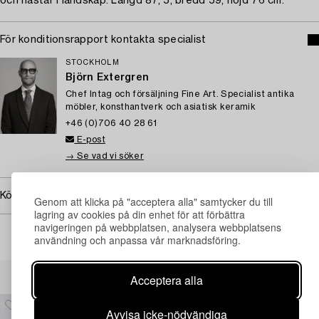
och hästar i landskap. Längd 87, 5, bredd 59, höjd 76 cm.
För konditionsrapport kontakta specialist
STOCKHOLM
Björn Extergren
Chef Intag och försäljning Fine Art. Specialist antika
möbler, konsthantverk och asiatisk keramik
+46 (0)706 40 28 61
E-post
→ Se vad vi söker
Köpinformation
Genom att klicka på "acceptera alla" samtycker du till
lagring av cookies på din enhet för att förbättra
navigeringen på webbplatsen, analysera webbplatsens
användning och anpassa vår marknadsföring.
Andra har även tittat på
Acceptera alla
Avvisa icke-nödvändiga