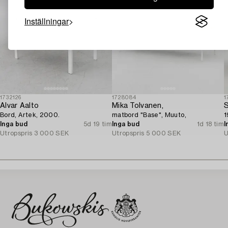
Inställningar
1732126
1728084
1
Alvar Aalto
Mika Tolvanen,
S
Bord, Artek, 2000.
matbord "Base", Muuto,
1
Inga bud
5d 19 tim
Inga bud
1d 18 tim
I
Utropspris
3 000 SEK
Utropspris
5 000 SEK
U