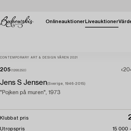
Onlineauktioner
Liveauktioner
Värde
CONTEMPORARY ART & DESIGN VÅREN 2021
205
20
(1268250)
Jens S Jensen
(Sverige, 1946-2015)
"Pojken på muren", 1973
Klubbat pris
Utropspris
15 000 