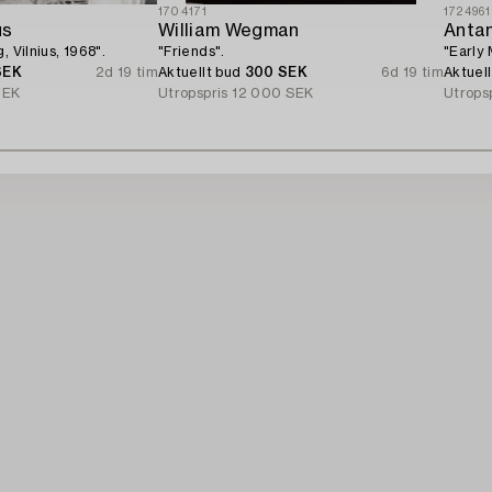
1704171
1724961
us
William Wegman
Anta
, Vilnius, 1968".
"Friends".
"Early 
SEK
2d 19 tim
Aktuellt bud
300 SEK
6d 19 tim
Aktuel
SEK
Utropspris
12 000 SEK
Utrops