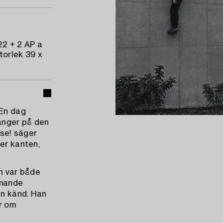
22 + 2 AP a
storlek 39 x
 En dag
hänger på den
 se! säger
ver kanten,
an var både
mmande
en känd. Han
r om