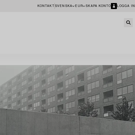
KONTAKT
SVENSKA
EUR
SKAPA KONTO
LOGGA IN