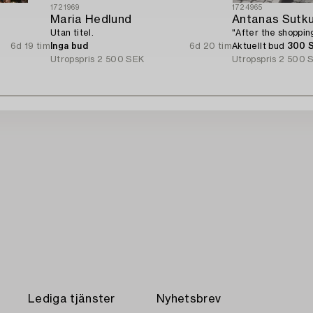
1721969
1724965
Maria Hedlund
Antanas Sutk
Utan titel.
"After the shopping
6d 19 tim
Inga bud
6d 20 tim
Aktuellt bud
300 
Utropspris
2 500 SEK
Utropspris
2 500 
Lediga tjänster
Nyhetsbrev