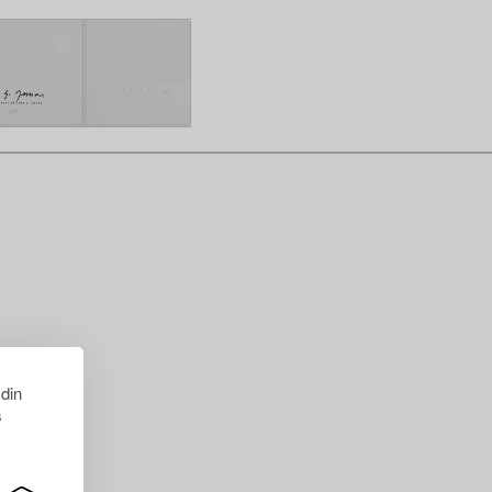
 din
s