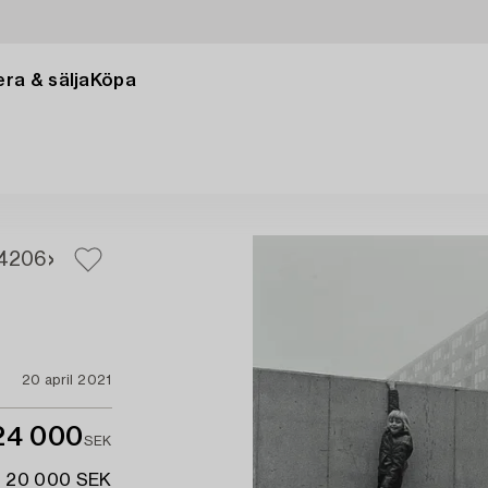
ra & sälja
Köpa
4
206
20 april 2021
24 000
SEK
- 20 000 SEK