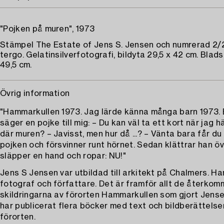
"Pojken på muren", 1973
Stämpel The Estate of Jens S. Jensen och numrerad 2/
tergo. Gelatinsilverfotografi, bildyta 29,5 x 42 cm. Blad
49,5 cm.
Övrig information
"Hammarkullen 1973. Jag lärde känna många barn 1973.
säger en pojke till mig: – Du kan väl ta ett kort när jag 
där muren? – Javisst, men hur då ...? – Vänta bara får du
pojken och försvinner runt hörnet. Sedan klättrar han ö
släpper en hand och ropar: NU!"
Jens S Jensen var utbildad till arkitekt på Chalmers. H
fotograf och författare. Det är framför allt de återko
skildringarna av förorten Hammarkullen som gjort Jens
har publicerat flera böcker med text och bildberättelse
förorten.