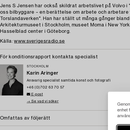
Jens S Jensen har också skildrat arbetslivet på Volvo i 
oss bilbyggare – en berättelse om arbete och arbetare 
Torslandaverken". Han har ställt ut många gånger bland
Arkitekturmuseet i Stockholm, museet Moma i New York
Hasselblad center i Göteborg.
Källa:
www.sverigesradio.se
För konditionsrapport kontakta specialist
STOCKHOLM
Karin Aringer
Ansvarig specialist samtida konst och fotografi
+46 (0)702 63 70 57
E-post
→ Se vad vi söker
Genom 
enhet 
använd
Omfattas av följerätt