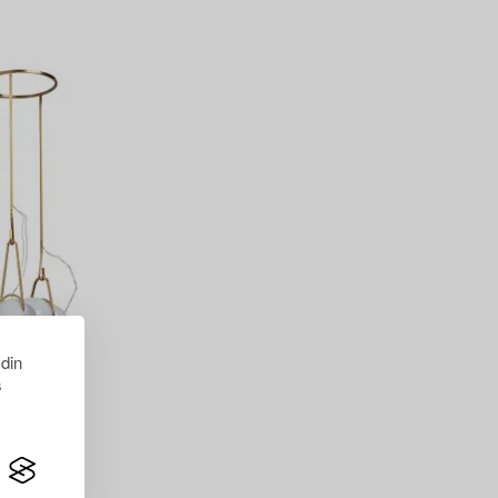
 din
s
sey