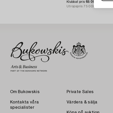
Klubbat pris
65 000 SEK
Utropspris
75 000 - 100 000
Om Bukowskis
Private Sales
Kontakta våra
Värdera & sälja
specialister
Köpa på auktion