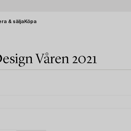
ra & sälja
Köpa
esign Våren 2021