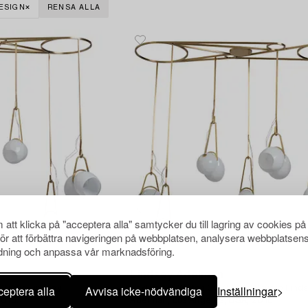
ESIGN
RENSA ALLA
att klicka på "acceptera alla" samtycker du till lagring av cookies på
för att förbättra navigeringen på webbplatsen, analysera webbplatsen
ning och anpassa vår marknadsföring.
100
Lindsey Adelman
eptera alla
Avvisa icke-nödvändiga
Inställningar
Studio Lindsey
Taklampa, "Catch CS.07.01." Studio Lind
2016.
Adelman, Los Angeles, USA, 2016.