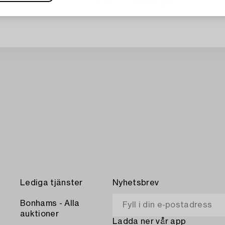
Klubbat pris
65 000 SEK
 SEK
Utropspris
75 000 - 100 000 SEK
Lediga tjänster
Nyhetsbrev
Bonhams - Alla
auktioner
Ladda ner vår app