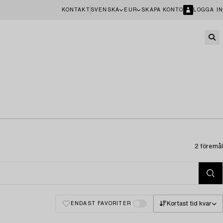
KONTAKT
SVENSKA
EUR
SKAPA KONTO
LOGGA IN
2 föremål
Kortast tid kvar
ENDAST FAVORITER