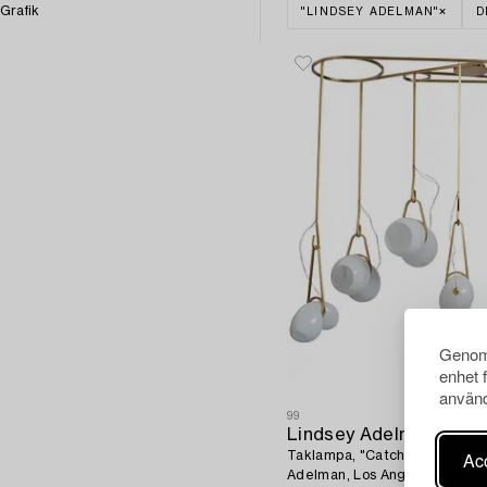
Grafik
"LINDSEY ADELMAN"
D
Genom 
enhet 
använd
99
Lindsey Adelman
Acc
Taklampa, "Catch CS.07.01." 
Adelman, Los Angeles, USA, 