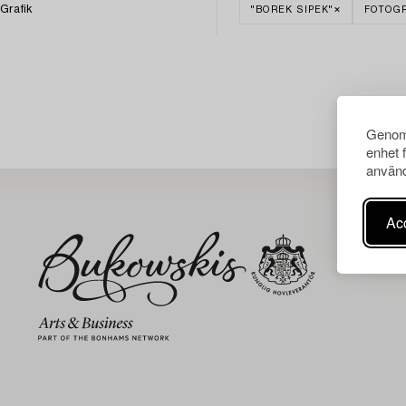
Grafik
"BOREK SIPEK"
FOTOGR
Genom 
enhet 
använd
Acc