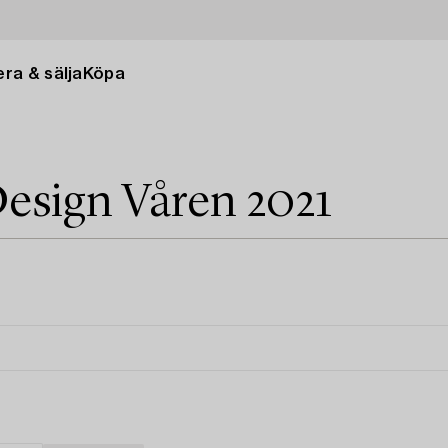
ra & sälja
Köpa
esign Våren 2021