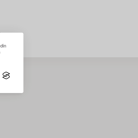
just nu.
 din
s