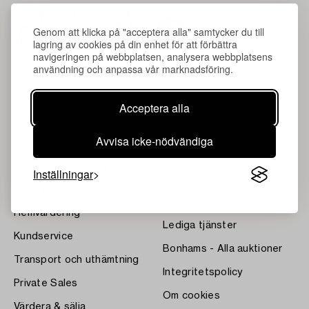
Genom att klicka på "acceptera alla" samtycker du till
lagring av cookies på din enhet för att förbättra
navigeringen på webbplatsen, analysera webbplatsens
användning och anpassa vår marknadsföring.
Acceptera alla
Om Bukowskis
Villkor
Avvisa icke-nödvändiga
Kontakta våra specialister
Bukipedia
Våra Fine Art-resultat
Systembolagets
Inställningar
dryckesauktioner
Nyheter
Press
Hemvärdering
Lediga tjänster
Kundservice
Bonhams - Alla auktioner
Transport och uthämtning
Integritetspolicy
Private Sales
Om cookies
Värdera & sälja