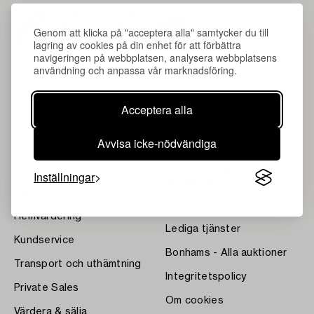
Genom att klicka på "acceptera alla" samtycker du till
lagring av cookies på din enhet för att förbättra
navigeringen på webbplatsen, analysera webbplatsens
användning och anpassa vår marknadsföring.
Acceptera alla
Om Bukowskis
Villkor
Avvisa icke-nödvändiga
Kontakta våra specialister
Bukipedia
Våra Fine Art-resultat
Systembolagets
Inställningar
dryckesauktioner
Nyheter
Press
Hemvärdering
Lediga tjänster
Kundservice
Bonhams - Alla auktioner
Transport och uthämtning
Integritetspolicy
Private Sales
Om cookies
Värdera & sälja