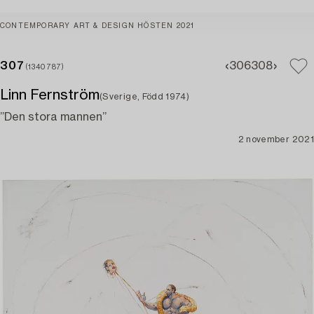
CONTEMPORARY ART & DESIGN HÖSTEN 2021
307
306
308
(1340787)
Linn Fernström
(Sverige, Född 1974)
”Den stora mannen”
2 november 2021