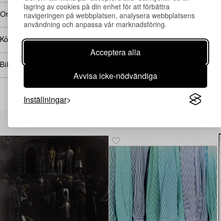
lagring av cookies på din enhet för att förbättra
navigeringen på webbplatsen, analysera webbplatsens
Omfattas av följerätt
användning och anpassa vår marknadsföring.
Köpinformation
Acceptera alla
Bildrättigheter
Avvisa icke-nödvändiga
Inställningar
Andra har även tittat på