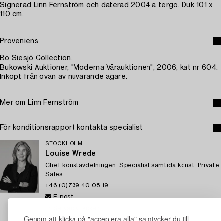
Signerad Linn Fernström och daterad 2004 a tergo. Duk 101 x
110 cm.
Proveniens
Bo Siesjö Collection.
Bukowski Auktioner, "Moderna Vårauktionen", 2006, kat nr 604.
Inköpt från ovan av nuvarande ägare.
Mer om Linn Fernström
För konditionsrapport kontakta specialist
STOCKHOLM
Louise Wrede
Chef konstavdelningen, Specialist samtida konst, Private
Sales
+46 (0)739 40 08 19
E-post
→ Se vad vi söker
Genom att klicka på "acceptera alla" samtycker du till