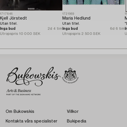
1717846
1721969
1
Kjell Jörstedt
Maria Hedlund
M
Utan titel.
Utan titel.
"
Inga bud
2d 4 tim
Inga bud
6d 6 tim
I
Utropspris
10 000 SEK
Utropspris
2 500 SEK
U
Om Bukowskis
Villkor
Kontakta våra specialister
Bukipedia