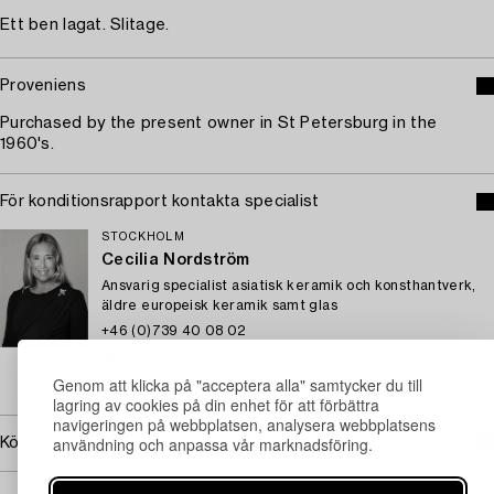
Ett ben lagat. Slitage.
Proveniens
Purchased by the present owner in St Petersburg in the
1960's.
För konditionsrapport kontakta specialist
STOCKHOLM
Cecilia Nordström
Ansvarig specialist asiatisk keramik och konsthantverk,
äldre europeisk keramik samt glas
+46 (0)739 40 08 02
E-post
Genom att klicka på "acceptera alla" samtycker du till
→ Se vad vi söker
lagring av cookies på din enhet för att förbättra
navigeringen på webbplatsen, analysera webbplatsens
användning och anpassa vår marknadsföring.
Köpinformation