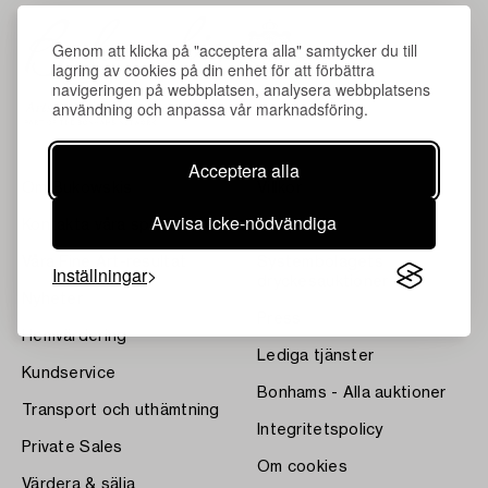
Genom att klicka på "acceptera alla" samtycker du till
lagring av cookies på din enhet för att förbättra
navigeringen på webbplatsen, analysera webbplatsens
användning och anpassa vår marknadsföring.
Acceptera alla
Om Bukowskis
Villkor
Avvisa icke-nödvändiga
Kontakta våra specialister
Bukipedia
Våra Fine Art-resultat
Systembolagets
Inställningar
dryckesauktioner
Nyheter
Press
Hemvärdering
Lediga tjänster
Kundservice
Bonhams - Alla auktioner
Transport och uthämtning
Integritetspolicy
Private Sales
Om cookies
Värdera & sälja