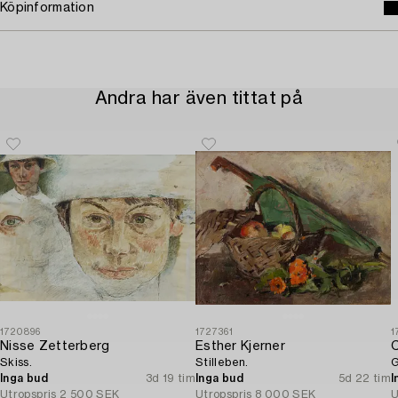
Köpinformation
Andra har även tittat på
1720896
1727361
1
Nisse Zetterberg
Esther Kjerner
C
Skiss.
Stilleben.
G
Inga bud
3d 19 tim
Inga bud
5d 22 tim
I
Utropspris
2 500 SEK
Utropspris
8 000 SEK
U