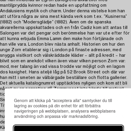
mantiljprydda kvinnor redan hade en uppfattning om
Andalusiens mystik och charm. Under denna vistelse kom han
att utföra några av sina mest kända verk som t.ex. ”Kusinerna”
(1882) och ”Modersglädje” (1882). Även om de spanska
akvarellerna uppskattades och en från Cadiz kom att antas till
Salongen var det pengar och berömmelse han var ute efter för
att kunna erbjuda Emma Lamm den make hon förtjänade och
han ville vara. London blev nästa anhalt. Historien om hur den
unge Zorn etablerar sig i London på finaste adressen, med
snygga visitkort och välskräddade kläder – allt på kredit – har
blivit som en anekdot vilken även visar vilken person Zorn var:
mod, mer talang än vad vissa trodde var möjligt och en lagom
dos kaxighet. Hans ateljé låg på 52 Brook Street och där var
han mitt i smeten av välbärgade beställare och flotta gallerier.
Det aktuella katalognumret upptäcktes nyligen och kom att bli
något av en sensation då Zornmuseet inte kände till motivet
tidigare. Modellen är med största sannolikhet Zorns kära Mary
Genom att klicka på "acceptera alla" samtycker du till
Smith (även avbildad i b.l.a ”På Themsen” och ”Mary i ateljén”).
lagring av cookies på din enhet för att förbättra
Titeln ”The letter” står skriven a tergo vilket visar att det är
navigeringen på webbplatsen, analysera webbplatsens
innehållet i brevet som modellen håller i handen som är
användning och anpassa vår marknadsföring.
huvudpersonen, kuvertet ligger på golvet nedanför henne. Är
det i hast hon slet upp brevet? Vad stod det i det? Sorg?
Kärlek? Denna typ av genremåleri var mycket populär i tiden och