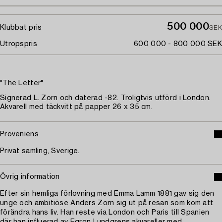
500 000
Klubbat pris
SEK
Utropspris
600 000 - 800 000 SEK
"The Letter"
Signerad L. Zorn och daterad -82. Troligtvis utförd i London.
Akvarell med täckvitt på papper 26 x 35 cm.
Proveniens
Privat samling, Sverige.
Övrig information
Efter sin hemliga förlovning med Emma Lamm 1881 gav sig den
unge och ambitiöse Anders Zorn sig ut på resan som kom att
förändra hans liv. Han reste via London och Paris till Spanien
där han influerad av Egron Lundgrens akvareller med