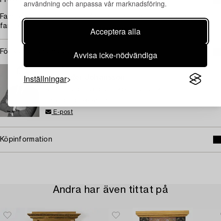
Proveniens
användning och anpassa vår marknadsföring.
Familjen von Kogerer/von Zweigbergk. Därefter i arv inom
familjen.
Acceptera alla
För konditionsrapport kontakta specialist
Avvisa icke-nödvändiga
STOCKHOLM
Inställningar
Alexander Johansson
Assisterande specialist konsthantverk
+46 (0)707 88 84 71
E-post
Köpinformation
Andra har även tittat på