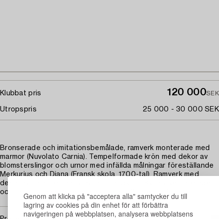
120 000
Klubbat pris
SEK
Utropspris
25 000 - 30 000 SEK
Bronserade och imitationsbemålade, ramverk monterade med
marmor (Nuvolato Carnia). Tempelformade krön med dekor av
blomsterslingor och urnor med infällda målningar föreställande
Merkurius och Diana (Fransk skola, 1700-tal). Ramverk med
dekor av kolonner, pärlstav, och tandsnitt. Kvicksilverfolierade
och fasettslipade spegelglas. Höjd 160, bredd 59 cm.
Genom att klicka på "acceptera alla" samtycker du till
lagring av cookies på din enhet för att förbättra
navigeringen på webbplatsen, analysera webbplatsens