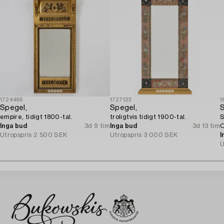
1724486
1727123
1
Spegel,
Spegel,
S
empire, tidigt 1800-tal.
troligtvis tidigt 1900-tal.
S
Inga bud
3d 9 tim
Inga bud
3d 13 tim
O
Utropspris
2 500 SEK
Utropspris
3 000 SEK
I
U