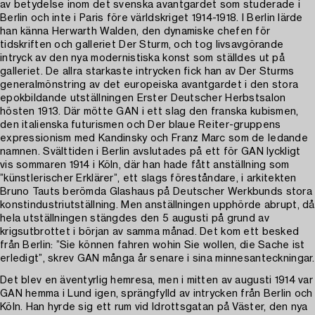
av betydelse inom det svenska avantgardet som studerade i
Berlin och inte i Paris före världskriget 1914-1918. I Berlin lärde
han känna Herwarth Walden, den dynamiske chefen för
tidskriften och galleriet Der Sturm, och tog livsavgörande
intryck av den nya modernistiska konst som ställdes ut på
galleriet. De allra starkaste intrycken fick han av Der Sturms
generalmönstring av det europeiska avantgardet i den stora
epokbildande utställningen Erster Deutscher Herbstsalon
hösten 1913. Där mötte GAN i ett slag den franska kubismen,
den italienska futurismen och Der blaue Reiter-gruppens
expressionism med Kandinsky och Franz Marc som de ledande
namnen. Svälttiden i Berlin avslutades på ett för GAN lyckligt
vis sommaren 1914 i Köln, där han hade fått anställning som
”künstlerischer Erklärer”, ett slags föreståndare, i arkitekten
Bruno Tauts berömda Glashaus på Deutscher Werkbunds stora
konstindustriutställning. Men anställningen upphörde abrupt, då
hela utställningen stängdes den 5 augusti på grund av
krigsutbrottet i början av samma månad. Det kom ett besked
från Berlin: ”Sie können fahren wohin Sie wollen, die Sache ist
erledigt”, skrev GAN många år senare i sina minnesanteckningar.
Det blev en äventyrlig hemresa, men i mitten av augusti 1914 var
GAN hemma i Lund igen, sprängfylld av intrycken från Berlin och
Köln. Han hyrde sig ett rum vid Idrottsgatan på Väster, den nya