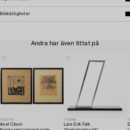
Bildrättigheter
Andra har även tittat på
1728774
1729196
1
Axel Olson
Lars Erik Falk
E
Bygata samt pastoralt motiv.
"Modulskulptur 66".
U