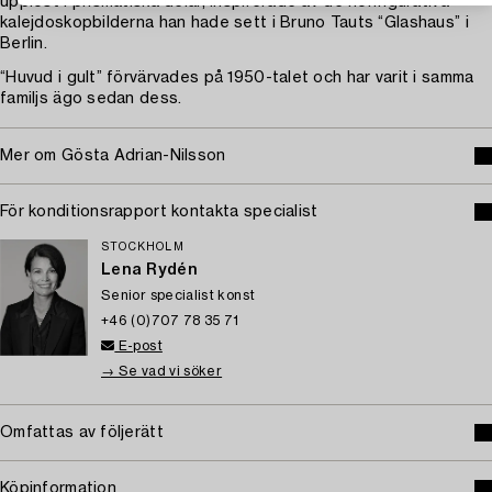
upplöst i prismatiska delar, inspirerade av de nonfigurativa
kalejdoskopbilderna han hade sett i Bruno Tauts “Glashaus” i
Berlin.
“Huvud i gult” förvärvades på 1950-talet och har varit i samma
familjs ägo sedan dess.
Mer om Gösta Adrian-Nilsson
För konditionsrapport kontakta specialist
STOCKHOLM
Lena Rydén
Senior specialist konst
+46 (0)707 78 35 71
E-post
→ Se vad vi söker
Omfattas av följerätt
Köpinformation