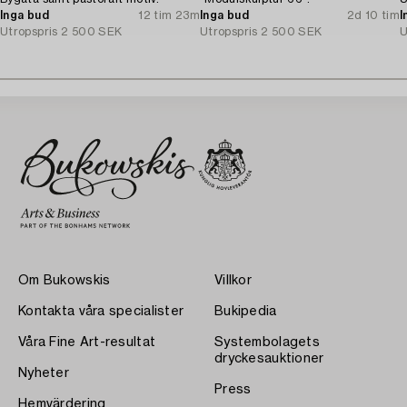
Inga bud
12 tim 23m
Inga bud
2d 10 tim
I
Utropspris
2 500 SEK
Utropspris
2 500 SEK
U
Om Bukowskis
Villkor
Kontakta våra specialister
Bukipedia
Våra Fine Art-resultat
Systembolagets
dryckesauktioner
Nyheter
Press
Hemvärdering