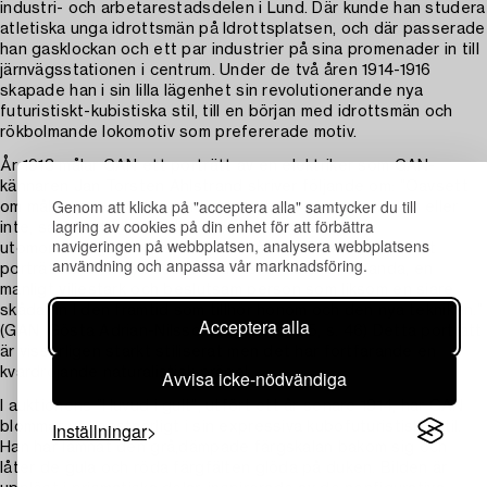
industri- och arbetarestadsdelen i Lund. Där kunde han studera
atletiska unga idrottsmän på Idrottsplatsen, och där passerade
han gasklockan och ett par industrier på sina promenader in till
järnvägsstationen i centrum. Under de två åren 1914-1916
skapade han i sin lilla lägenhet sin revolutionerande nya
futuristiskt-kubistiska stil, till en början med idrottsmän och
rökbolmande lokomotiv som prefererade motiv.
År 1913 målar GAN ett porträtt av en elektriker som GAN-
kännaren Jan Torsten Ahlstrand skriver följande om: “Oavsett
Genom att klicka på "acceptera alla" samtycker du till
om målningen är ett autentiskt porträtt av en elektriker eller
lagring av cookies på din enhet för att förbättra
inte, så är det både stilistiskt och innehållsligt en
navigeringen på webbplatsen, analysera webbplatsens
utomordentligt intressant GAN-målning. Elektrikern är ett
användning och anpassa vår marknadsföring.
porträtt av den nya tidens människa I futuristisk anda, en
manligt viljestark och beslutsam person som liksom en siare
skådar in I den framtid som tillhör honom och den nya tekniken.”
Acceptera alla
(GAN, Gösta Adrian-Nilsson, Signum, 1985, s. 46) Detta porträtt
är visserligen starkt stiliserat men det har fortfarande en
kvardröjande naturalistisk prägel.
Avvisa icke-nödvändiga
I auktionens “Huvud i gult”, utfört ett år senare 1914, har GAN
Inställningar
blommat ut konstnärligt i sin expressiva kubofuturistiska stil.
Han har lämnat den grå,dämpade färgskalan bakom sig och
låter de gula och röda färgfälten glöda på duken. Bilden är