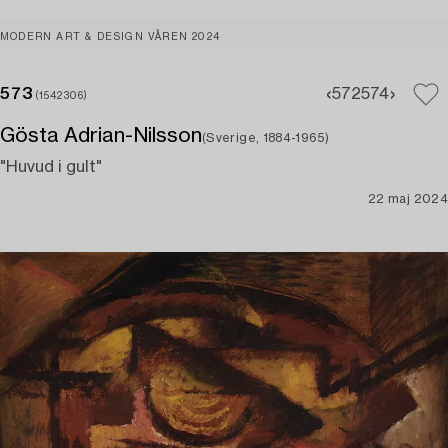
MODERN ART & DESIGN VÅREN 2024
573
572
574
(1542306)
Gösta Adrian-Nilsson
(Sverige, 1884-1965)
"Huvud i gult"
22 maj 2024