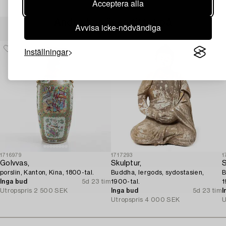
Acceptera alla
Andra har även tittat på
Avvisa icke-nödvändiga
Inställningar
1716979
1717293
1
Golvvas,
Skulptur,
S
porslin, Kanton, Kina, 1800-tal.
Buddha, lergods, sydostasien,
B
Inga bud
5d 23 tim
1900-tal.
1
Utropspris
2 500 SEK
Inga bud
5d 23 tim
I
Utropspris
4 000 SEK
U