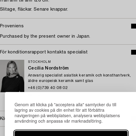
från arm till arm 128 cm.
Slitage, fläckar. Senare knappar.
Proveniens
Purchased by the present owner in Japan.
För konditionsrapport kontakta specialist
STOCKHOLM
Cecilia Nordström
Ansvarig specialist asiatisk keramik och konsthantverk,
äldre europeisk keramik samt glas
+46 (0)739 40 08 02
E-post
→ Se vad vi söker
Genom att klicka på "acceptera alla" samtycker du till
lagring av cookies på din enhet för att förbättra
navigeringen på webbplatsen, analysera webbplatsens
Köpinformation
användning och anpassa vår marknadsföring.