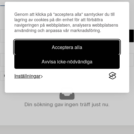
⟶ Se öppettider
Genom att klicka på "acceptera alla" samtycker du till
lagring av cookies på din enhet för att förbättra
navigeringen på webbplatsen, analysera webbplatsens
användning och anpassa vår marknadsföring.
Acceptera alla
Avvisa icke-nödvändiga
Filter
Inställningar
KERAMIK
RENSA ALLA
Din sökning gav ingen träff just nu.