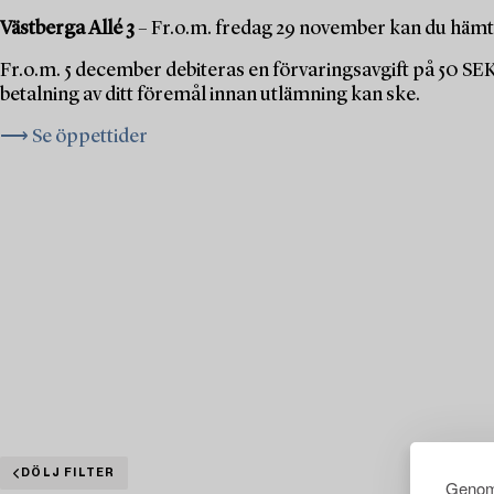
Västberga Allé 3
– Fr.o.m. fredag 29 november kan du hämta
Fr.o.m. 5 december debiteras en förvaringsavgift på 50 SE
betalning av ditt föremål innan utlämning kan ske.
⟶ Se öppettider
DÖLJ FILTER
Genom 