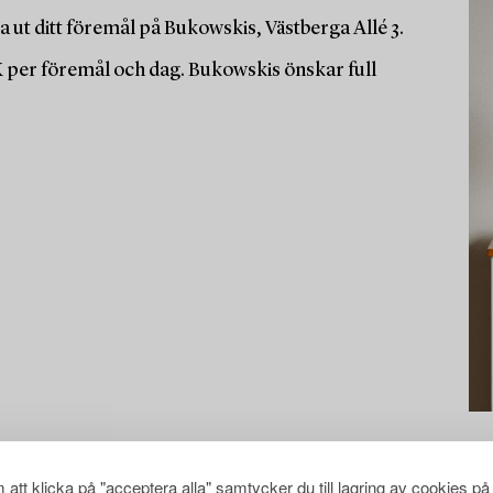
 ut ditt föremål på Bukowskis, Västberga Allé 3.
K per föremål och dag. Bukowskis önskar full
att klicka på "acceptera alla" samtycker du till lagring av cookies på