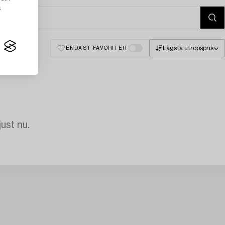
s
Lägsta utropspris
ENDAST FAVORITER
just nu.