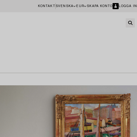
KONTAKT
SVENSKA
EUR
SKAPA KONTO
LOGGA IN