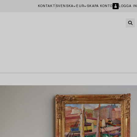
KONTAKT
SVENSKA
EUR
SKAPA KONTO
LOGGA IN