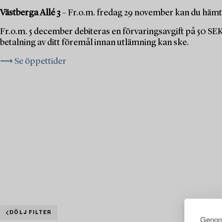
Västberga Allé 3
– Fr.o.m. fredag 29 november kan du hämta
Fr.o.m. 5 december debiteras en förvaringsavgift på 50 SE
betalning av ditt föremål innan utlämning kan ske.
⟶ Se öppettider
DÖLJ FILTER
Genom 