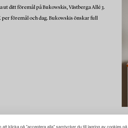
 ut ditt föremål på Bukowskis, Västberga Allé 3.
K per föremål och dag. Bukowskis önskar full
att klicka på "acceptera alla" samtycker du till lagring av cookies på