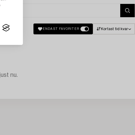
s
Kortast tid kvar
ENDAST FAVORITER
just nu.