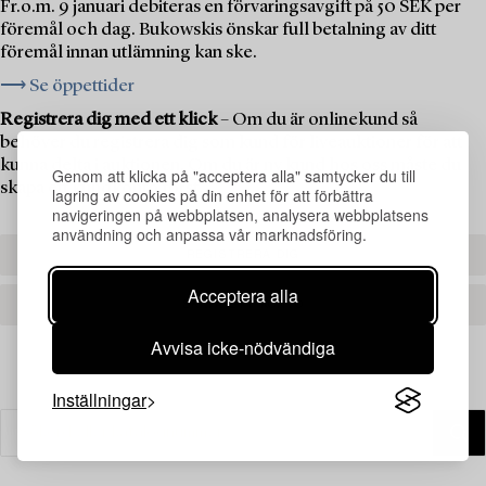
Fr.o.m. 9 januari debiteras en förvaringsavgift på 50 SEK per
föremål och dag. Bukowskis önskar full betalning av ditt
föremål innan utlämning kan ske.
⟶ Se öppettider
Registrera dig med ett klick
– Om du är onlinekund så
behöver du registrera dig som kund för liveauktioner för att
kunna delta i auktionen. Om du är ny kund hos oss måste du
Genom att klicka på "acceptera alla" samtycker du till
skapa ett kundkonto först.
lagring av cookies på din enhet för att förbättra
navigeringen på webbplatsen, analysera webbplatsens
användning och anpassa vår marknadsföring.
REGISTRERA DIG
Acceptera alla
SKAPA ETT KONTO
Avvisa icke-nödvändiga
Inställningar