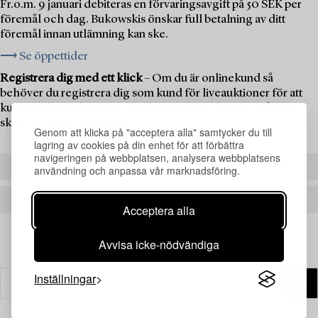
Fr.o.m. 9 januari debiteras en förvaringsavgift på 50 SEK per
föremål och dag. Bukowskis önskar full betalning av ditt
föremål innan utlämning kan ske.
⟶ Se öppettider
Registrera dig med ett klick
– Om du är onlinekund så
behöver du registrera dig som kund för liveauktioner för att
kunna delta i auktionen. Om du är ny kund hos oss måste du
skapa ett kundkonto först.
Genom att klicka på "acceptera alla" samtycker du till
lagring av cookies på din enhet för att förbättra
navigeringen på webbplatsen, analysera webbplatsens
REGISTRERA DIG
användning och anpassa vår marknadsföring.
SKAPA ETT KONTO
Acceptera alla
Avvisa icke-nödvändiga
Inställningar