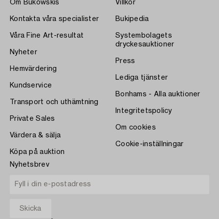
Om Bukowskis
Villkor
Kontakta våra specialister
Bukipedia
Våra Fine Art-resultat
Systembolagets
dryckesauktioner
Nyheter
Press
Hemvärdering
Lediga tjänster
Kundservice
Bonhams - Alla auktioner
Transport och uthämtning
Integritetspolicy
Private Sales
Om cookies
Värdera & sälja
Cookie-inställningar
Köpa på auktion
Nyhetsbrev