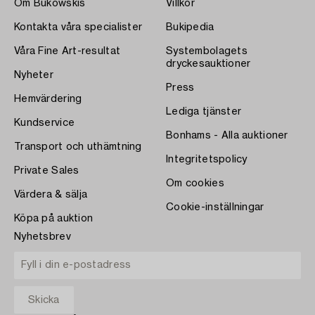
Om Bukowskis
Villkor
Kontakta våra specialister
Bukipedia
Våra Fine Art-resultat
Systembolagets
dryckesauktioner
Nyheter
Press
Hemvärdering
Lediga tjänster
Kundservice
Bonhams - Alla auktioner
Transport och uthämtning
Integritetspolicy
Private Sales
Om cookies
Värdera & sälja
Cookie-inställningar
Köpa på auktion
Nyhetsbrev