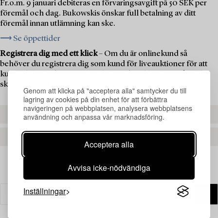
Fr.o.m. 9 januari debiteras en förvaringsavgift på 50 SEK per
föremål och dag. Bukowskis önskar full betalning av ditt
föremål innan utlämning kan ske.
⟶ Se öppettider
Registrera dig med ett klick
– Om du är onlinekund så
behöver du registrera dig som kund för liveauktioner för att
kunna delta i auktionen. Om du är ny kund hos oss måste du
skapa ett kundkonto först.
Genom att klicka på "acceptera alla" samtycker du till
lagring av cookies på din enhet för att förbättra
navigeringen på webbplatsen, analysera webbplatsens
REGISTRERA DIG
användning och anpassa vår marknadsföring.
SKAPA ETT KONTO
Acceptera alla
Avvisa icke-nödvändiga
Inställningar