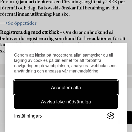
Fr.o.m. 9 januari debiteras en förvaringsavgift på 50 SEK per
föremål och dag. Bukowskis önskar full betalning av ditt
föremål innan utlämning kan ske.
⟶ Se öppettider
Registrera dig med ett klick
– Om du är onlinekund så
behöver du registrera dig som kund för liveauktioner för att
kunna delta i auktionen. Om du är ny kund hos oss måste du
skapa ett kundkonto först.
Genom att klicka på "acceptera alla" samtycker du till
lagring av cookies på din enhet för att förbättra
navigeringen på webbplatsen, analysera webbplatsens
REGISTRERA DIG
användning och anpassa vår marknadsföring.
SKAPA ETT KONTO
Acceptera alla
Avvisa icke-nödvändiga
Inställningar