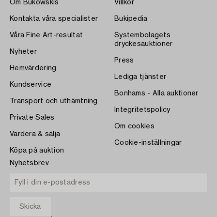
Om Bukowskis
Villkor
Kontakta våra specialister
Bukipedia
Våra Fine Art-resultat
Systembolagets
dryckesauktioner
Nyheter
Press
Hemvärdering
Lediga tjänster
Kundservice
Bonhams - Alla auktioner
Transport och uthämtning
Integritetspolicy
Private Sales
Om cookies
Värdera & sälja
Cookie-inställningar
Köpa på auktion
Nyhetsbrev