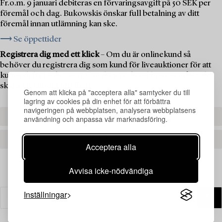
Fr.o.m. 9 januari debiteras en förvaringsavgift på 50 SEK per
föremål och dag. Bukowskis önskar full betalning av ditt
föremål innan utlämning kan ske.
⟶ Se öppettider
Registrera dig med ett klick
– Om du är onlinekund så
behöver du registrera dig som kund för liveauktioner för att
kunna delta i auktionen. Om du är ny kund hos oss måste du
skapa ett kundkonto först.
Genom att klicka på "acceptera alla" samtycker du till
lagring av cookies på din enhet för att förbättra
navigeringen på webbplatsen, analysera webbplatsens
REGISTRERA DIG
användning och anpassa vår marknadsföring.
SKAPA ETT KONTO
Acceptera alla
Avvisa icke-nödvändiga
Inställningar