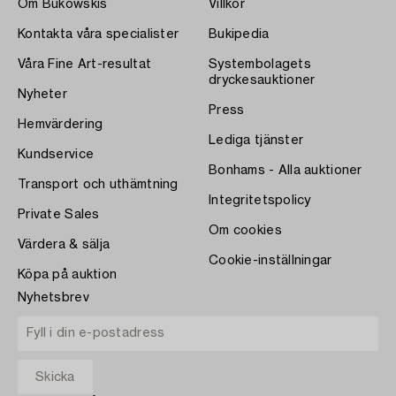
Om Bukowskis
Villkor
Kontakta våra specialister
Bukipedia
Våra Fine Art-resultat
Systembolagets
dryckesauktioner
Nyheter
Press
Hemvärdering
Lediga tjänster
Kundservice
Bonhams - Alla auktioner
Transport och uthämtning
Integritetspolicy
Private Sales
Om cookies
Värdera & sälja
Cookie-inställningar
Köpa på auktion
Nyhetsbrev