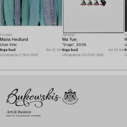
1721969
1688630
1
Maria Hedlund
Ma Yue,
K
Utan titel.
"Dogs", 2006.
U
Inga bud
6d 12 tim
Inga bud
4d 10 tim
I
Utropspris
2 500 SEK
Utropspris
20 000 SEK
U